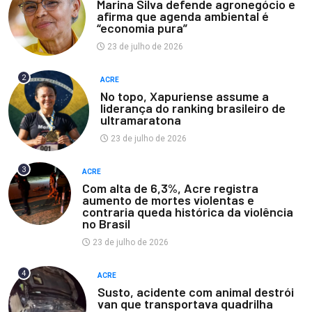
Marina Silva defende agronegócio e
afirma que agenda ambiental é
“economia pura”
23 de julho de 2026
2
ACRE
No topo, Xapuriense assume a
liderança do ranking brasileiro de
ultramaratona
23 de julho de 2026
3
ACRE
Com alta de 6,3%, Acre registra
aumento de mortes violentas e
contraria queda histórica da violência
no Brasil
23 de julho de 2026
4
ACRE
Susto, acidente com animal destrói
van que transportava quadrilha