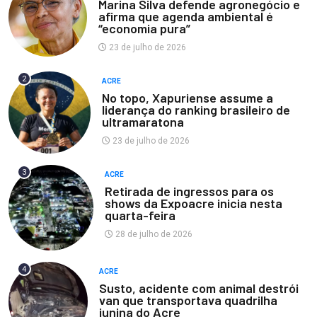
Marina Silva defende agronegócio e
afirma que agenda ambiental é
“economia pura”
23 de julho de 2026
2
ACRE
No topo, Xapuriense assume a
liderança do ranking brasileiro de
ultramaratona
23 de julho de 2026
3
ACRE
Retirada de ingressos para os
shows da Expoacre inicia nesta
quarta-feira
28 de julho de 2026
4
ACRE
Susto, acidente com animal destrói
van que transportava quadrilha
junina do Acre