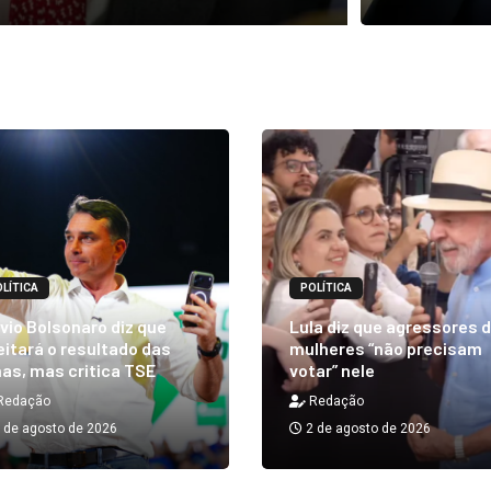
LÍTICA
POLÍTICA
vio Bolsonaro diz que
Lula diz que agressores 
itará o resultado das
mulheres “não precisam
as, mas critica TSE
votar” nele
Redação
Redação
 de agosto de 2026
2 de agosto de 2026