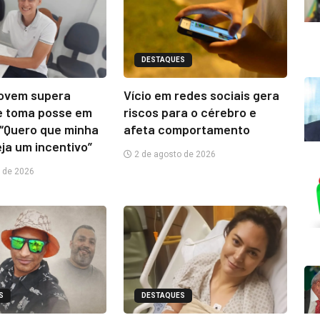
DESTAQUES
jovem supera
Vício em redes sociais gera
e toma posse em
riscos para o cérebro e
“Quero que minha
afeta comportamento
eja um incentivo”
2 de agosto de 2026
 de 2026
S
DESTAQUES