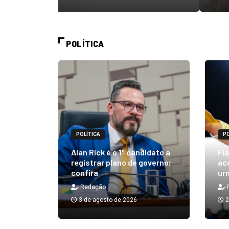
POLÍTICA
POLÍTICA
PO
m quibe
Alan Rick é o 1º candidato a
Flá
ue, na
registrar plano de governo;
ace
confira
urn
Redação
3 de agosto de 2026
2