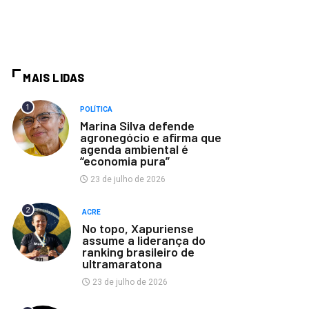
MAIS LIDAS
1
POLÍTICA
Marina Silva defende
agronegócio e afirma que
agenda ambiental é
“economia pura”
23 de julho de 2026
2
ACRE
No topo, Xapuriense
assume a liderança do
ranking brasileiro de
ultramaratona
23 de julho de 2026