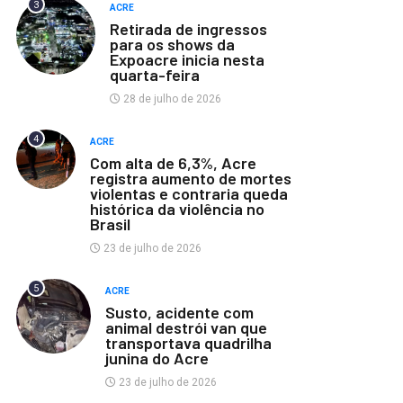
3
ACRE
Retirada de ingressos
para os shows da
Expoacre inicia nesta
quarta-feira
28 de julho de 2026
4
ACRE
Com alta de 6,3%, Acre
registra aumento de mortes
violentas e contraria queda
histórica da violência no
Brasil
23 de julho de 2026
5
ACRE
Susto, acidente com
animal destrói van que
transportava quadrilha
junina do Acre
23 de julho de 2026