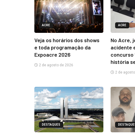
ACRE
ACRE
Veja os horários dos shows
No Acre, 
e toda programação da
acidente 
Expoacre 2026
concurso 
história s
2 de agosto de 2026
2 de agosto
DESTAQUES
DESTAQUE