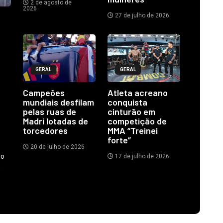
2 de agosto de
2026
27 de julho de 2026
GERAL
GERAL
Campeões
Atleta acreano
mundiais desfilam
conquista
pelas ruas de
cinturão em
Madri lotadas de
competição de
torcedores
MMA “Treinei
forte”
20 de julho de 2026
do
17 de julho de 2026
.