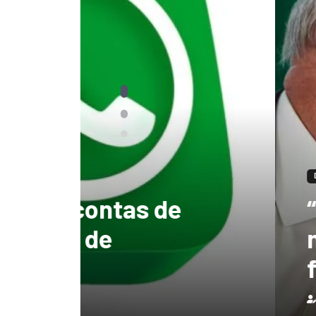
DESTAQUES
“tenho certeza qu
mandato, Lula vai
ficar no Senado”, 
Redação
3 de agosto de 2026