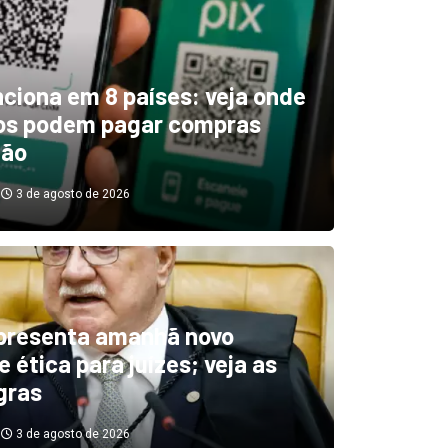
unciona em 8 países: veja onde
ros podem pagar compras
tão
3 de agosto de 2026
boletim indica El Niño ‘muit
’ diminuindo chuvas e
presenta amanhã novo
 ética para juízes; veja as
cando secas de rios
gras
3 de agosto de 2026
3 de agosto de 2026