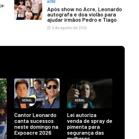
ACRE
ça-
Após show no Acre, Leonardo
autografa e doa violão para
ajudar irmãos Pedro e Tiago
3 de agosto de 2026
GERAL
GERAL
Cantor Leonardo
Lei autoriza
canta sucessos
venda de spray de
neste domingo na
pimenta para
Expoacre 2026
segurança das
mulheres