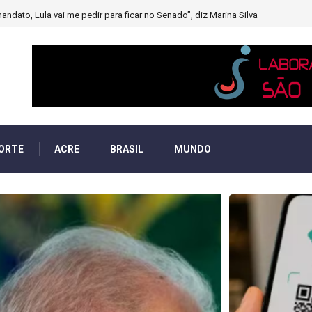
muito forte’ diminuindo chuvas e provocando secas de rios
ORTE
ACRE
BRASIL
MUNDO