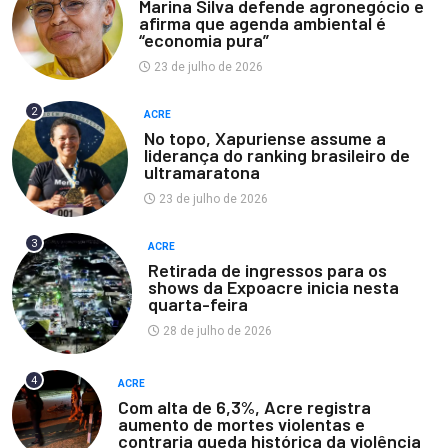
Marina Silva defende agronegócio e
afirma que agenda ambiental é
“economia pura”
23 de julho de 2026
2
ACRE
No topo, Xapuriense assume a
liderança do ranking brasileiro de
ultramaratona
23 de julho de 2026
3
ACRE
Retirada de ingressos para os
shows da Expoacre inicia nesta
quarta-feira
28 de julho de 2026
4
ACRE
Com alta de 6,3%, Acre registra
aumento de mortes violentas e
contraria queda histórica da violência