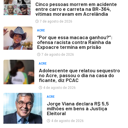
Cinco pessoas morrem em acidente
entre carro e carreta na BR-364,
vítimas moravam em Acrelândia
7 de agosto de 2026
ACRE
“Por que essa macaca ganhou?”:
ofensa racista contra Rainha da
Expoacre termina em prisão
7 de agosto de 2026
ACRE
Adolescente que relatou sequestro
no Acre, passou o dia na casa do
ficante, diz PCAC
4 de agosto de 2026
ACRE
Jorge Viana declara R$ 5,5
milhões em bens à Justiça
Eleitoral
4 de agosto de 2026