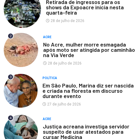
Retirada de ingressos para os
shows da Expoacre inicia nesta
quarta-feira
28 de julho de 2026
2
ACRE
No Acre, mulher morre esmagada
após moto ser atingida por caminhão
na Via Verde
28 de julho de 2026
3
POLÍTICA
Em São Paulo, Marina diz ser nascida
e criada na floresta em discurso
durante evento
27 de julho de 2026
4
ACRE
Justiça acreana investiga servidor
suspeito de usar atestados para
cursar Medicina