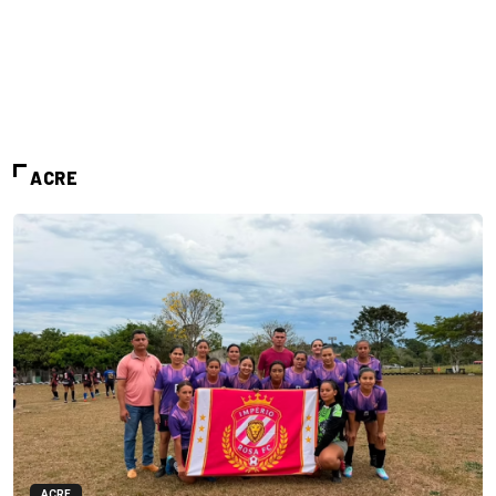
ACRE
ACRE