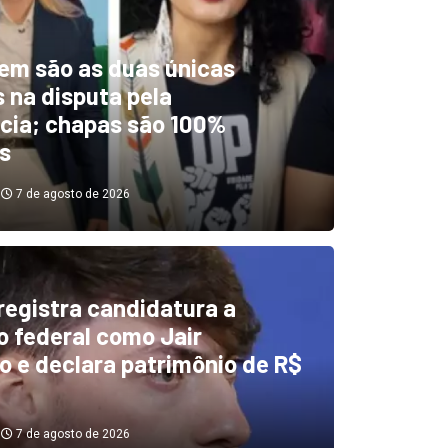
em são as duas únicas
 na disputa pela
cia; chapas são 100%
s
7 de agosto de 2026
 registra candidatura a
dentificou desvios de dinhei
 federal como Jair
o e declara patrimônio de R$
investigará emendas Pix
7 de agosto de 2026
7 de agosto de 2026