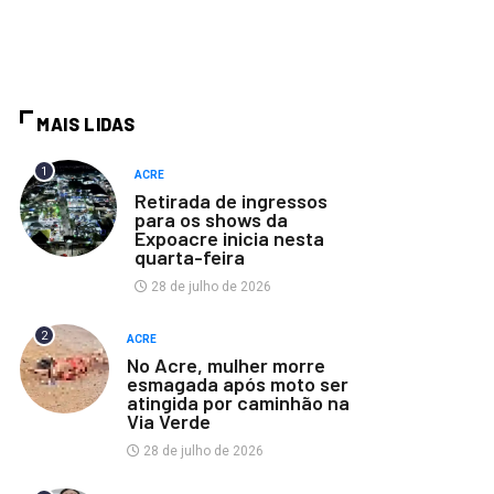
MAIS LIDAS
1
ACRE
Retirada de ingressos
para os shows da
Expoacre inicia nesta
quarta-feira
28 de julho de 2026
2
ACRE
No Acre, mulher morre
esmagada após moto ser
atingida por caminhão na
Via Verde
28 de julho de 2026