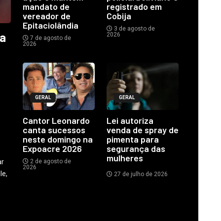
mandato de
registrado em
vereador de
Cobija
Epitaciolândia
3 de agosto de
ia
2026
7 de agosto de
2026
GERAL
GERAL
o
Cantor Leonardo
Lei autoriza
canta sucessos
venda de spray de
neste domingo na
pimenta para
Expoacre 2026
segurança das
mulheres
ar
2 de agosto de
2026
le,
27 de julho de 2026