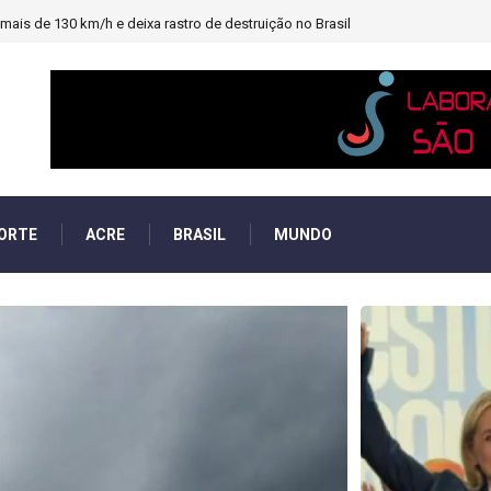
heiro e PF investigará emendas Pix
ORTE
ACRE
BRASIL
MUNDO