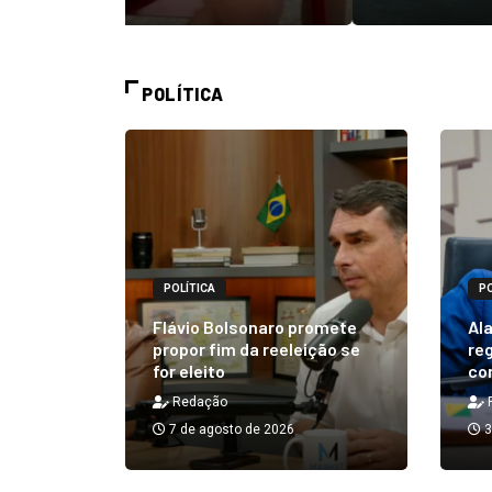
POLÍTICA
POLÍTICA
PO
alizará
 Rick ao
Flávio Bolsonaro promete
Ala
á em 25
propor fim da reeleição se
reg
for eleito
co
Redação
7 de agosto de 2026
3