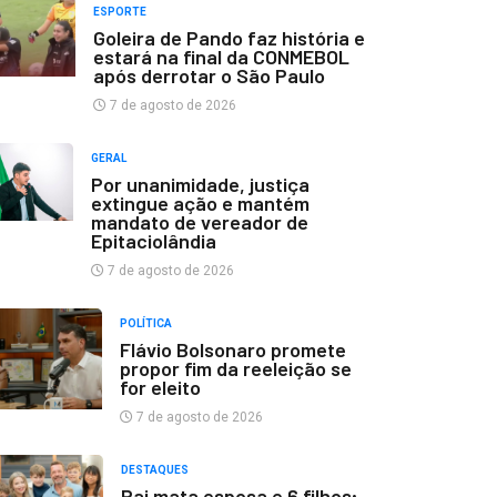
ESPORTE
Goleira de Pando faz história e
estará na final da CONMEBOL
após derrotar o São Paulo
7 de agosto de 2026
GERAL
Por unanimidade, justiça
extingue ação e mantém
mandato de vereador de
Epitaciolândia
7 de agosto de 2026
POLÍTICA
Flávio Bolsonaro promete
propor fim da reeleição se
for eleito
7 de agosto de 2026
DESTAQUES
Pai mata esposa e 6 filhos;