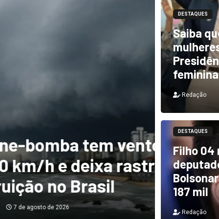
DESTAQUES
Saiba qu
mulheres
Presidên
feminina
Redação
DESTAQUES
m ventos de mais
DESTAQUES
Filho 04
a rastro de
TCU i
deputado
Bolsonar
il
e PF 
187 mil
Redação
Redação