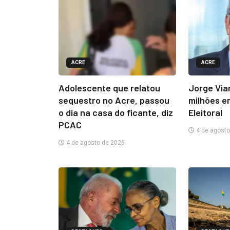
ACRE
ACRE
Adolescente que relatou
Jorge Via
sequestro no Acre, passou
milhões e
o dia na casa do ficante, diz
Eleitoral
PCAC
4 de agosto
4 de agosto de 2026