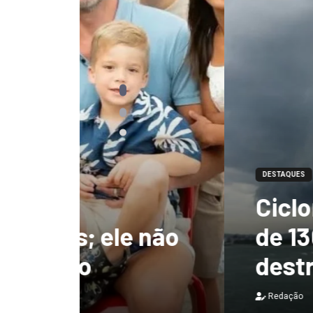
DESTAQUES
Ciclone-bomba te
 não
de 130 km/h e deix
destruição no Bras
Redação
7 de agosto de 2026