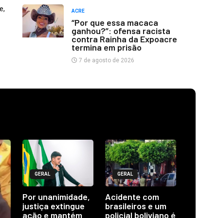
e,
ACRE
“Por que essa macaca
ganhou?”: ofensa racista
contra Rainha da Expoacre
termina em prisão
7 de agosto de 2026
GERAL
GERAL
Por unanimidade,
Acidente com
justiça extingue
brasileiros e um
ação e mantém
policial boliviano é