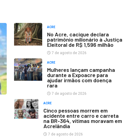
ACRE
No Acre, cacique declara
patrimônio milionário à Justiça
Eleitoral de R$ 1,596 milhão
7 de agosto de 2026
ACRE
Mulheres lançam campanha
durante a Expoacre para
ajudar irmãos com doença
rara
7 de agosto de 2026
ACRE
Cinco pessoas morrem em
acidente entre carro e carreta
na BR-364, vítimas moravam em
Acrelândia
7 de agosto de 2026