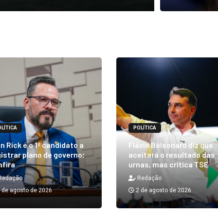
LÍTICA
POLÍTICA
n Rick é o 1º candidato a
Flávio Bolsonaro diz que
istrar plano de governo;
aceitará o resultado das
nfira
urnas, mas critica TSE
Redação
Redação
 de agosto de 2026
2 de agosto de 2026