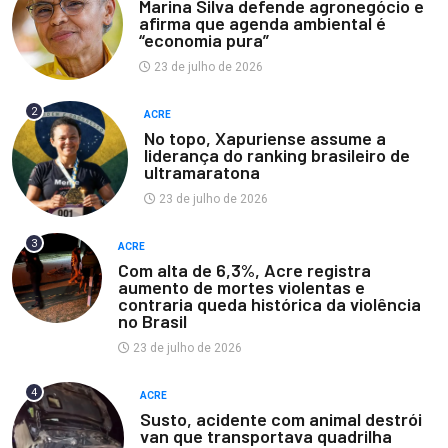
Marina Silva defende agronegócio e
afirma que agenda ambiental é
“economia pura”
23 de julho de 2026
2
ACRE
No topo, Xapuriense assume a
liderança do ranking brasileiro de
ultramaratona
23 de julho de 2026
3
ACRE
Com alta de 6,3%, Acre registra
aumento de mortes violentas e
contraria queda histórica da violência
no Brasil
23 de julho de 2026
4
ACRE
Susto, acidente com animal destrói
van que transportava quadrilha