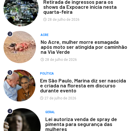
Retirada de ingressos para os
shows da Expoacre inicia nesta
quarta-feira
28 de julho de 2026
2
ACRE
No Acre, mulher morre esmagada
após moto ser atingida por caminhão
na Via Verde
28 de julho de 2026
3
POLÍTICA
Em São Paulo, Marina diz ser nascida
e criada na floresta em discurso
durante evento
27 de julho de 2026
4
GERAL
Lei autoriza venda de spray de
pimenta para segurança das
mulheres