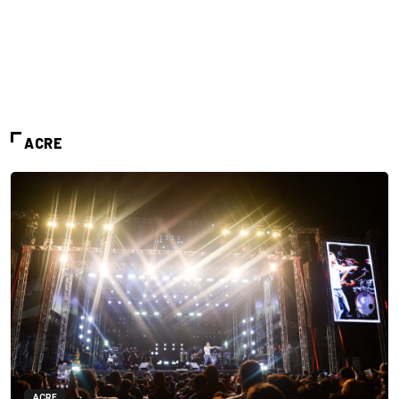
ACRE
ACRE