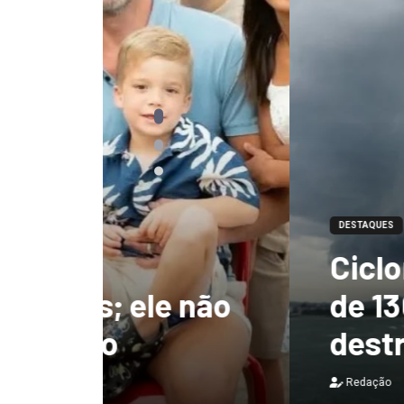
DESTAQUES
Ciclone-bomba te
 não
de 130 km/h e deix
destruição no Bras
Redação
7 de agosto de 2026