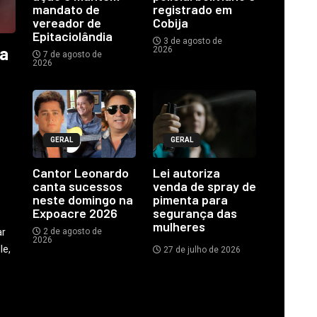
mandato de
registrado em
vereador de
Cobija
Epitaciolândia
3 de agosto de
ia
2026
7 de agosto de
2026
GERAL
GERAL
o
Cantor Leonardo
Lei autoriza
canta sucessos
venda de spray de
neste domingo na
pimenta para
Expoacre 2026
segurança das
mulheres
ar
2 de agosto de
2026
le,
27 de julho de 2026