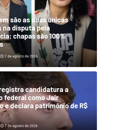
em são as duas únicas
 na disputa pela
cia; chapas são 100%
s
7 de agosto de 2026
 registra candidatura a
dentificou desvios de dinhei
 federal como Jair
o e declara patrimônio de R$
investigará emendas Pix
7 de agosto de 2026
7 de agosto de 2026