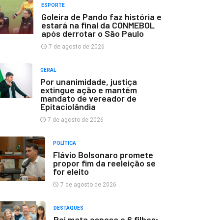
ESPORTE
Goleira de Pando faz história e
estará na final da CONMEBOL
após derrotar o São Paulo
7 de agosto de 2026
GERAL
Por unanimidade, justiça
extingue ação e mantém
mandato de vereador de
Epitaciolândia
7 de agosto de 2026
POLÍTICA
Flávio Bolsonaro promete
propor fim da reeleição se
for eleito
7 de agosto de 2026
DESTAQUES
Pai mata esposa e 6 filhos;