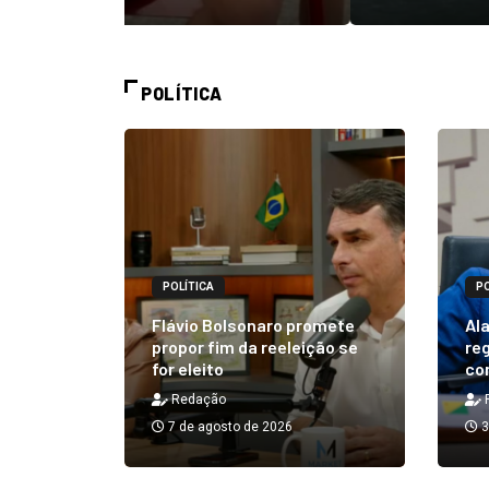
POLÍTICA
POLÍTICA
PO
alizará
 Rick ao
Flávio Bolsonaro promete
Ala
á em 25
propor fim da reeleição se
reg
for eleito
co
Redação
7 de agosto de 2026
3