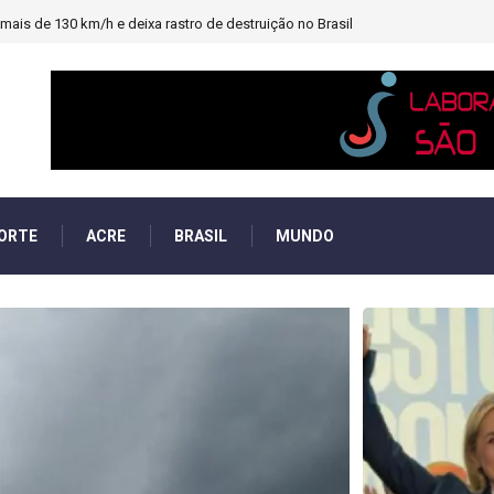
heiro e PF investigará emendas Pix
ORTE
ACRE
BRASIL
MUNDO