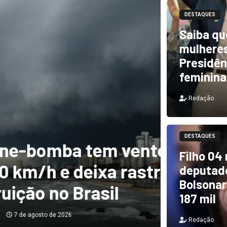
DESTAQUES
Saiba qu
mulheres
Presidên
feminina
Redação
DESTAQUES
m ventos de mais
DESTAQUES
Filho 04
a rastro de
TCU i
deputado
Bolsonar
il
e PF 
187 mil
Redação
Redação