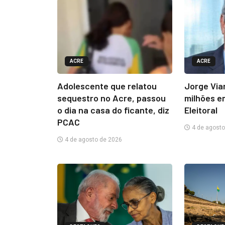
ACRE
ACRE
Adolescente que relatou
Jorge Via
sequestro no Acre, passou
milhões e
o dia na casa do ficante, diz
Eleitoral
PCAC
4 de agosto
4 de agosto de 2026