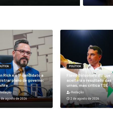
LÍTICA
POLÍTICA
n Rick é o 1º candidato a
Flávio Bolsonaro diz que
istrar plano de governo;
aceitará o resultado das
nfira
urnas, mas critica TSE
Redação
Redação
 de agosto de 2026
2 de agosto de 2026