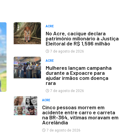
ACRE
No Acre, cacique declara
patrimônio milionário à Justiça
Eleitoral de R$ 1,596 milhão
7 de agosto de 2026
ACRE
Mulheres lançam campanha
durante a Expoacre para
ajudar irmãos com doença
rara
7 de agosto de 2026
ACRE
Cinco pessoas morrem em
acidente entre carro e carreta
na BR-364, vítimas moravam em
Acrelândia
7 de agosto de 2026