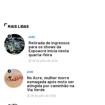
MAIS LIDAS
1
ACRE
Retirada de ingressos
para os shows da
Expoacre inicia nesta
quarta-feira
28 de julho de 2026
2
ACRE
No Acre, mulher morre
esmagada após moto ser
atingida por caminhão na
Via Verde
28 de julho de 2026