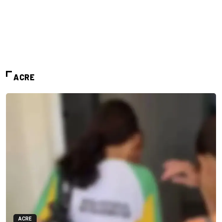
ACRE
ACRE