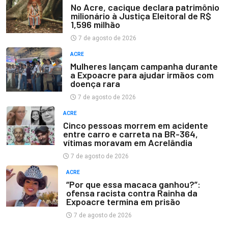
No Acre, cacique declara patrimônio
milionário à Justiça Eleitoral de R$
1,596 milhão
7 de agosto de 2026
ACRE
Mulheres lançam campanha durante
a Expoacre para ajudar irmãos com
doença rara
7 de agosto de 2026
ACRE
Cinco pessoas morrem em acidente
entre carro e carreta na BR-364,
vítimas moravam em Acrelândia
7 de agosto de 2026
ACRE
“Por que essa macaca ganhou?”:
ofensa racista contra Rainha da
Expoacre termina em prisão
7 de agosto de 2026