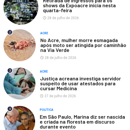
Retirada de ingressos para os
shows da Expoacre inicia nesta
quarta-feira
28 de julho de 2026
2
ACRE
No Acre, mulher morre esmagada
após moto ser atingida por caminhão
na Via Verde
28 de julho de 2026
3
ACRE
Justiça acreana investiga servidor
suspeito de usar atestados para
cursar Medicina
27 de julho de 2026
4
POLÍTICA
Em São Paulo, Marina diz ser nascida
e criada na floresta em discurso
durante evento