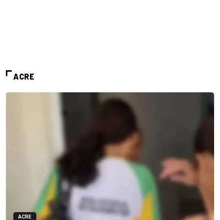
ACRE
ACRE