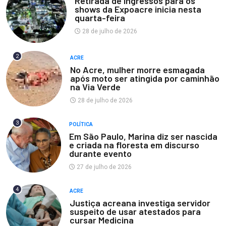
Retirada de ingressos para os
shows da Expoacre inicia nesta
quarta-feira
28 de julho de 2026
2
ACRE
No Acre, mulher morre esmagada
após moto ser atingida por caminhão
na Via Verde
28 de julho de 2026
3
POLÍTICA
Em São Paulo, Marina diz ser nascida
e criada na floresta em discurso
durante evento
27 de julho de 2026
4
ACRE
Justiça acreana investiga servidor
suspeito de usar atestados para
cursar Medicina