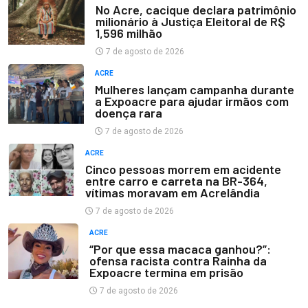
No Acre, cacique declara patrimônio
milionário à Justiça Eleitoral de R$
1,596 milhão
7 de agosto de 2026
ACRE
Mulheres lançam campanha durante
a Expoacre para ajudar irmãos com
doença rara
7 de agosto de 2026
ACRE
Cinco pessoas morrem em acidente
entre carro e carreta na BR-364,
vítimas moravam em Acrelândia
7 de agosto de 2026
ACRE
“Por que essa macaca ganhou?”:
ofensa racista contra Rainha da
Expoacre termina em prisão
7 de agosto de 2026