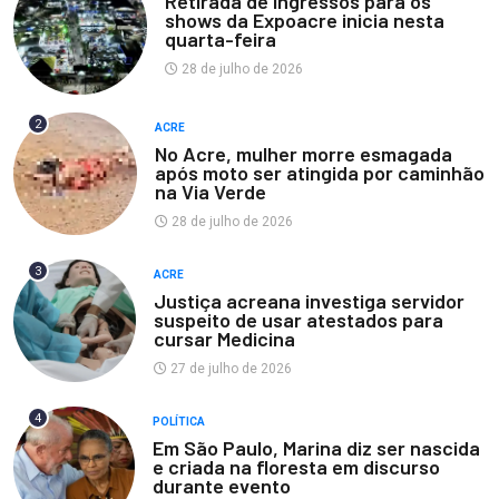
Retirada de ingressos para os
shows da Expoacre inicia nesta
quarta-feira
28 de julho de 2026
2
ACRE
No Acre, mulher morre esmagada
após moto ser atingida por caminhão
na Via Verde
28 de julho de 2026
3
ACRE
Justiça acreana investiga servidor
suspeito de usar atestados para
cursar Medicina
27 de julho de 2026
4
POLÍTICA
Em São Paulo, Marina diz ser nascida
e criada na floresta em discurso
durante evento