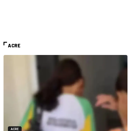
ACRE
ACRE