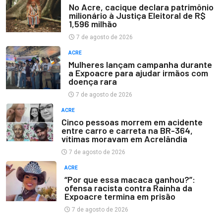
No Acre, cacique declara patrimônio
milionário à Justiça Eleitoral de R$
1,596 milhão
7 de agosto de 2026
ACRE
Mulheres lançam campanha durante
a Expoacre para ajudar irmãos com
doença rara
7 de agosto de 2026
ACRE
Cinco pessoas morrem em acidente
entre carro e carreta na BR-364,
vítimas moravam em Acrelândia
7 de agosto de 2026
ACRE
“Por que essa macaca ganhou?”:
ofensa racista contra Rainha da
Expoacre termina em prisão
7 de agosto de 2026