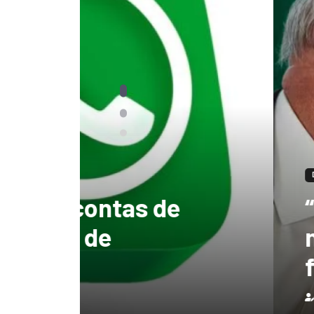
DESTAQUES
“tenho certeza qu
mandato, Lula vai
ficar no Senado”, 
Redação
3 de agosto de 2026