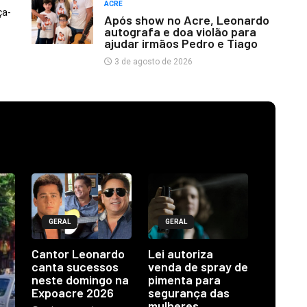
ACRE
ça-
Após show no Acre, Leonardo
autografa e doa violão para
ajudar irmãos Pedro e Tiago
3 de agosto de 2026
GERAL
GERAL
Cantor Leonardo
Lei autoriza
canta sucessos
venda de spray de
neste domingo na
pimenta para
Expoacre 2026
segurança das
mulheres