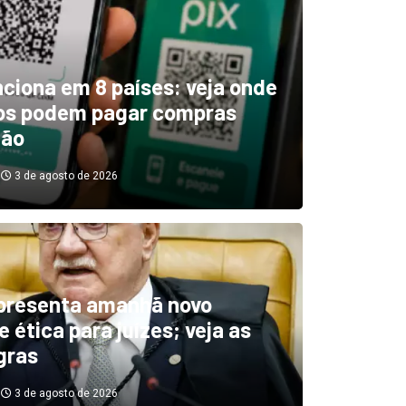
unciona em 8 países: veja onde
ros podem pagar compras
tão
3 de agosto de 2026
boletim indica El Niño ‘muit
’ diminuindo chuvas e
presenta amanhã novo
 ética para juízes; veja as
cando secas de rios
gras
3 de agosto de 2026
3 de agosto de 2026