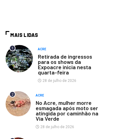
MAIS LIDAS
1
ACRE
Retirada de ingressos
para os shows da
Expoacre inicia nesta
quarta-feira
28 de julho de 2026
2
ACRE
No Acre, mulher morre
esmagada após moto ser
atingida por caminhão na
Via Verde
28 de julho de 2026