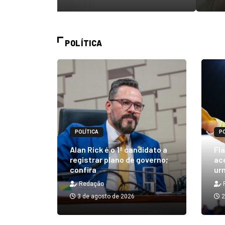
POLÍTICA
POLÍTICA
PO
m quibe
Alan Rick é o 1º candidato a
Flá
ue, na
registrar plano de governo;
ace
confira
urn
Redação
3 de agosto de 2026
2