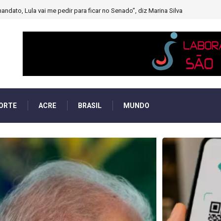
muito forte’ diminuindo chuvas e provocando secas de rios
ORTE
ACRE
BRASIL
MUNDO