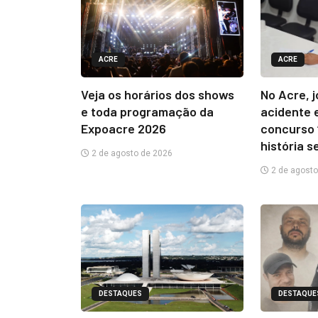
ACRE
ACRE
Veja os horários dos shows
No Acre, 
e toda programação da
acidente 
Expoacre 2026
concurso 
história s
2 de agosto de 2026
2 de agosto
DESTAQUES
DESTAQUE