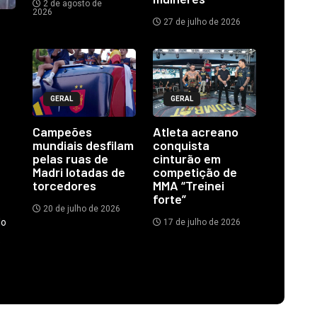
2 de agosto de
2026
27 de julho de 2026
GERAL
GERAL
Campeões
Atleta acreano
mundiais desfilam
conquista
pelas ruas de
cinturão em
Madri lotadas de
competição de
torcedores
MMA “Treinei
forte”
20 de julho de 2026
do
17 de julho de 2026
.