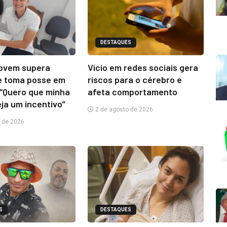
DESTAQUES
jovem supera
Vício em redes sociais gera
e toma posse em
riscos para o cérebro e
“Quero que minha
afeta comportamento
eja um incentivo”
2 de agosto de 2026
 de 2026
S
DESTAQUES