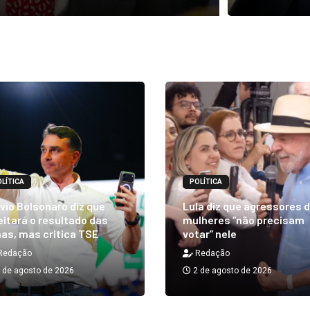
LÍTICA
POLÍTICA
vio Bolsonaro diz que
Lula diz que agressores 
itará o resultado das
mulheres “não precisam
as, mas critica TSE
votar” nele
Redação
Redação
 de agosto de 2026
2 de agosto de 2026