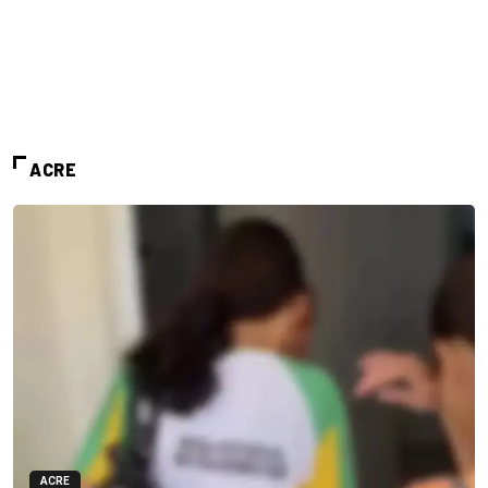
ACRE
ACRE