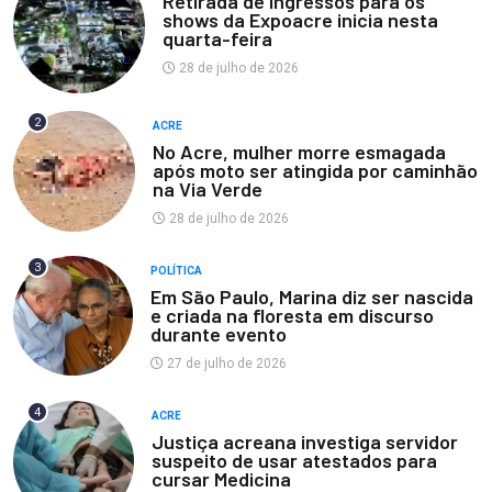
Retirada de ingressos para os
shows da Expoacre inicia nesta
quarta-feira
28 de julho de 2026
2
ACRE
No Acre, mulher morre esmagada
após moto ser atingida por caminhão
na Via Verde
28 de julho de 2026
3
POLÍTICA
Em São Paulo, Marina diz ser nascida
e criada na floresta em discurso
durante evento
27 de julho de 2026
4
ACRE
Justiça acreana investiga servidor
suspeito de usar atestados para
cursar Medicina