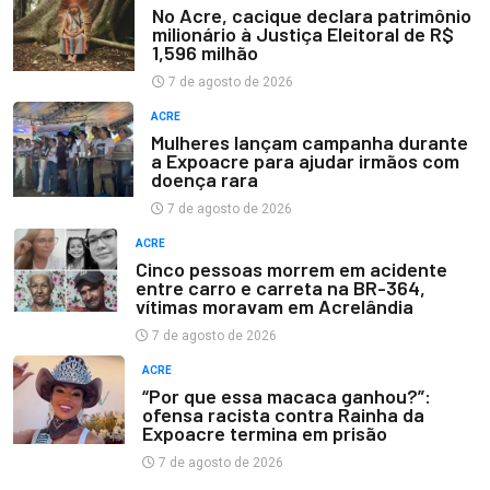
No Acre, cacique declara patrimônio
milionário à Justiça Eleitoral de R$
1,596 milhão
7 de agosto de 2026
ACRE
Mulheres lançam campanha durante
a Expoacre para ajudar irmãos com
doença rara
7 de agosto de 2026
ACRE
Cinco pessoas morrem em acidente
entre carro e carreta na BR-364,
vítimas moravam em Acrelândia
7 de agosto de 2026
ACRE
“Por que essa macaca ganhou?”:
ofensa racista contra Rainha da
Expoacre termina em prisão
7 de agosto de 2026