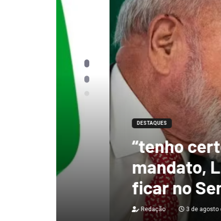
DESTAQUES
“tenho certeza qu
mandato, Lula vai
ficar no Senado”, 
Redação
3 de agosto de 2026