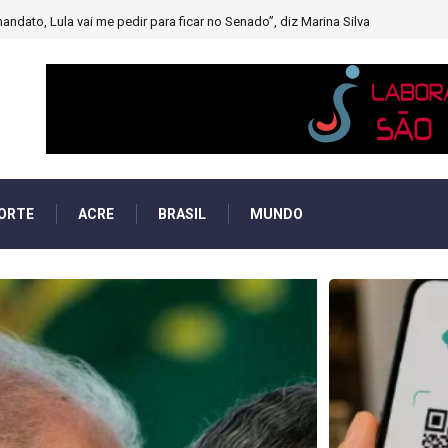
muito forte’ diminuindo chuvas e provocando secas de rios
ORTE
ACRE
BRASIL
MUNDO