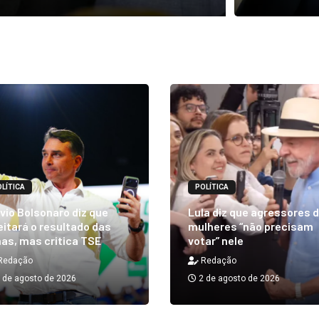
LÍTICA
POLÍTICA
vio Bolsonaro diz que
Lula diz que agressores 
itará o resultado das
mulheres “não precisam
as, mas critica TSE
votar” nele
Redação
Redação
 de agosto de 2026
2 de agosto de 2026