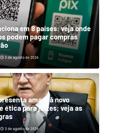
unciona em 8 países: veja onde
ros podem pagar compras
tão
3 de agosto de 2026
boletim indica El Niño ‘muit
’ diminuindo chuvas e
presenta amanhã novo
 ética para juízes; veja as
cando secas de rios
gras
3 de agosto de 2026
3 de agosto de 2026