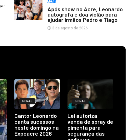
ACRE
ça-
Após show no Acre, Leonardo
autografa e doa violão para
ajudar irmãos Pedro e Tiago
3 de agosto de 2026
GERAL
GERAL
Cantor Leonardo
Lei autoriza
canta sucessos
venda de spray de
neste domingo na
pimenta para
Expoacre 2026
segurança das
mulheres