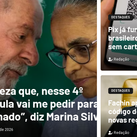
DESTAQUES
Pix já f
brasilei
sem car
Redação
DESTAQUES
e, nesse 4º
Novo 
DESTAQUES
 me pedir para
forte
Fachin a
código de
diz Marina Silva
provo
novas re
Redação
Redação