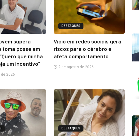
DESTAQUES
jovem supera
Vício em redes sociais gera
e toma posse em
riscos para o cérebro e
“Quero que minha
afeta comportamento
eja um incentivo”
2 de agosto de 2026
 de 2026
S
DESTAQUES