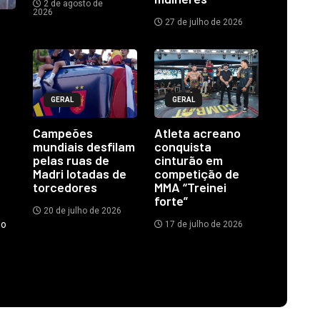
2 de agosto de
2026
27 de julho de 2026
GERAL
GERAL
Campeões
Atleta acreano
mundiais desfilam
conquista
pelas ruas de
cinturão em
Madri lotadas de
competição de
torcedores
MMA “Treinei
forte”
20 de julho de 2026
do
17 de julho de 2026
.