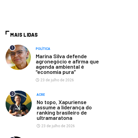
MAIS LIDAS
1
POLÍTICA
Marina Silva defende
agronegócio e afirma que
agenda ambiental é
“economia pura”
23 de julho de 2026
2
ACRE
No topo, Xapuriense
assume a liderança do
ranking brasileiro de
ultramaratona
23 de julho de 2026