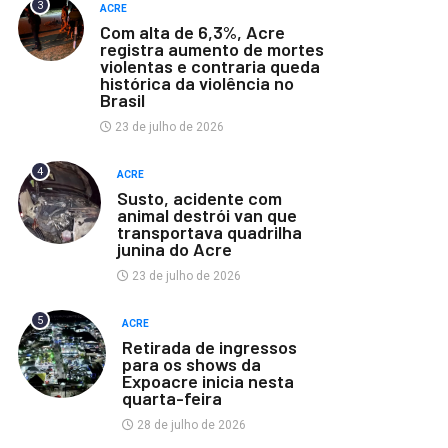
3
ACRE
Com alta de 6,3%, Acre
registra aumento de mortes
violentas e contraria queda
histórica da violência no
Brasil
23 de julho de 2026
4
ACRE
Susto, acidente com
animal destrói van que
transportava quadrilha
junina do Acre
23 de julho de 2026
5
ACRE
Retirada de ingressos
para os shows da
Expoacre inicia nesta
quarta-feira
28 de julho de 2026