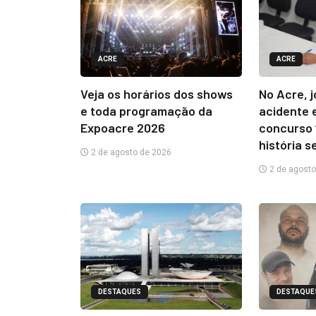
ACRE
ACRE
Veja os horários dos shows
No Acre, 
e toda programação da
acidente 
Expoacre 2026
concurso 
história s
2 de agosto de 2026
2 de agosto
DESTAQUES
DESTAQUE