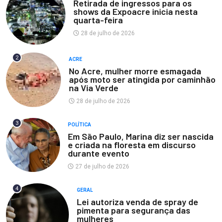
Retirada de ingressos para os
shows da Expoacre inicia nesta
quarta-feira
28 de julho de 2026
2
ACRE
No Acre, mulher morre esmagada
após moto ser atingida por caminhão
na Via Verde
28 de julho de 2026
3
POLÍTICA
Em São Paulo, Marina diz ser nascida
e criada na floresta em discurso
durante evento
27 de julho de 2026
4
GERAL
Lei autoriza venda de spray de
pimenta para segurança das
mulheres