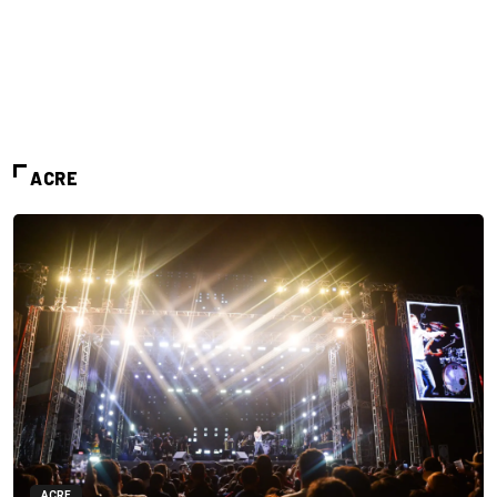
ACRE
ACRE