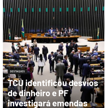
DESTAQUES
TCU identificou desvios
de dinheiro e PF
investigará emendas