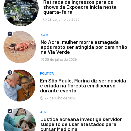
Retirada de ingressos para os
shows da Expoacre inicia nesta
quarta-feira
28 de julho de 2026
2
ACRE
No Acre, mulher morre esmagada
após moto ser atingida por caminhão
na Via Verde
28 de julho de 2026
3
POLÍTICA
Em São Paulo, Marina diz ser nascida
e criada na floresta em discurso
durante evento
27 de julho de 2026
4
ACRE
Justiça acreana investiga servidor
suspeito de usar atestados para
cursar Medicina