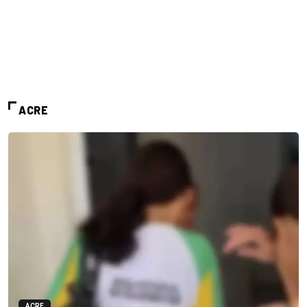
ACRE
ACRE