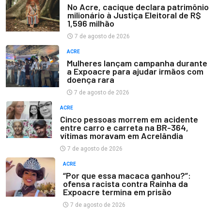
No Acre, cacique declara patrimônio
milionário à Justiça Eleitoral de R$
1,596 milhão
7 de agosto de 2026
ACRE
Mulheres lançam campanha durante
a Expoacre para ajudar irmãos com
doença rara
7 de agosto de 2026
ACRE
Cinco pessoas morrem em acidente
entre carro e carreta na BR-364,
vítimas moravam em Acrelândia
7 de agosto de 2026
ACRE
“Por que essa macaca ganhou?”:
ofensa racista contra Rainha da
Expoacre termina em prisão
7 de agosto de 2026