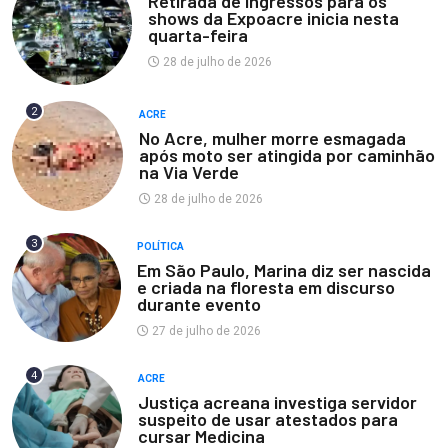
Retirada de ingressos para os
shows da Expoacre inicia nesta
quarta-feira
28 de julho de 2026
2
ACRE
No Acre, mulher morre esmagada
após moto ser atingida por caminhão
na Via Verde
28 de julho de 2026
3
POLÍTICA
Em São Paulo, Marina diz ser nascida
e criada na floresta em discurso
durante evento
27 de julho de 2026
4
ACRE
Justiça acreana investiga servidor
suspeito de usar atestados para
cursar Medicina