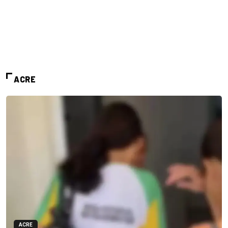
ACRE
ACRE