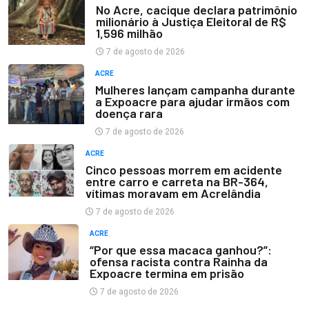
No Acre, cacique declara patrimônio
milionário à Justiça Eleitoral de R$
1,596 milhão
7 de agosto de 2026
ACRE
Mulheres lançam campanha durante
a Expoacre para ajudar irmãos com
doença rara
7 de agosto de 2026
ACRE
Cinco pessoas morrem em acidente
entre carro e carreta na BR-364,
vítimas moravam em Acrelândia
7 de agosto de 2026
ACRE
“Por que essa macaca ganhou?”:
ofensa racista contra Rainha da
Expoacre termina em prisão
7 de agosto de 2026