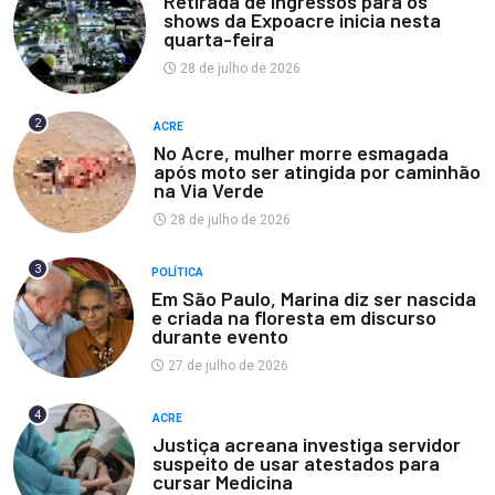
Retirada de ingressos para os
shows da Expoacre inicia nesta
quarta-feira
28 de julho de 2026
2
ACRE
No Acre, mulher morre esmagada
após moto ser atingida por caminhão
na Via Verde
28 de julho de 2026
3
POLÍTICA
Em São Paulo, Marina diz ser nascida
e criada na floresta em discurso
durante evento
27 de julho de 2026
4
ACRE
Justiça acreana investiga servidor
suspeito de usar atestados para
cursar Medicina