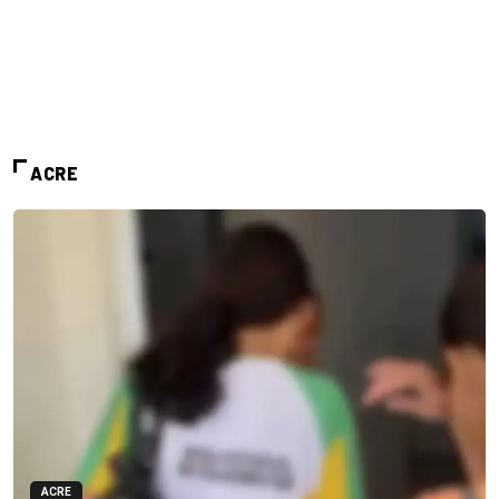
ACRE
ACRE