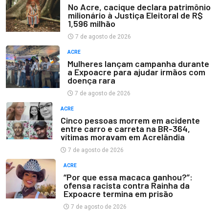
No Acre, cacique declara patrimônio
milionário à Justiça Eleitoral de R$
1,596 milhão
7 de agosto de 2026
ACRE
Mulheres lançam campanha durante
a Expoacre para ajudar irmãos com
doença rara
7 de agosto de 2026
ACRE
Cinco pessoas morrem em acidente
entre carro e carreta na BR-364,
vítimas moravam em Acrelândia
7 de agosto de 2026
ACRE
“Por que essa macaca ganhou?”:
ofensa racista contra Rainha da
Expoacre termina em prisão
7 de agosto de 2026