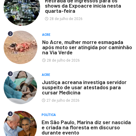
Retirada de ingressos para os
shows da Expoacre inicia nesta
quarta-feira
28 de julho de 2026
2
ACRE
No Acre, mulher morre esmagada
após moto ser atingida por caminhão
na Via Verde
28 de julho de 2026
3
ACRE
Justiça acreana investiga servidor
suspeito de usar atestados para
cursar Medicina
27 de julho de 2026
4
POLÍTICA
Em São Paulo, Marina diz ser nascida
e criada na floresta em discurso
durante evento