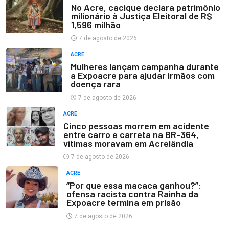
No Acre, cacique declara patrimônio
milionário à Justiça Eleitoral de R$
1,596 milhão
7 de agosto de 2026
ACRE
Mulheres lançam campanha durante
a Expoacre para ajudar irmãos com
doença rara
7 de agosto de 2026
ACRE
Cinco pessoas morrem em acidente
entre carro e carreta na BR-364,
vítimas moravam em Acrelândia
7 de agosto de 2026
ACRE
“Por que essa macaca ganhou?”:
ofensa racista contra Rainha da
Expoacre termina em prisão
7 de agosto de 2026