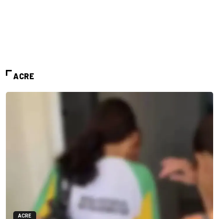
ACRE
ACRE