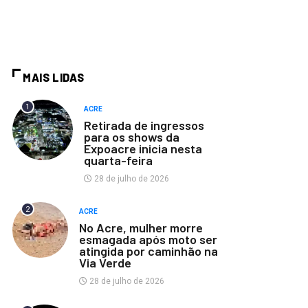
MAIS LIDAS
1
ACRE
Retirada de ingressos
para os shows da
Expoacre inicia nesta
quarta-feira
28 de julho de 2026
2
ACRE
No Acre, mulher morre
esmagada após moto ser
atingida por caminhão na
Via Verde
28 de julho de 2026