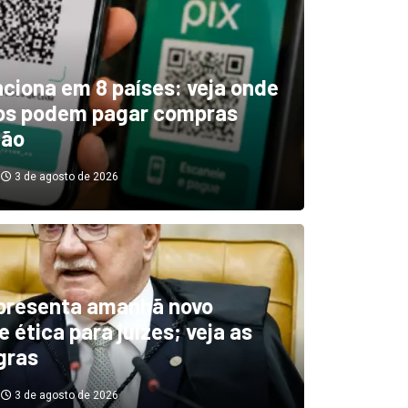
unciona em 8 países: veja onde
ros podem pagar compras
tão
3 de agosto de 2026
boletim indica El Niño ‘muit
’ diminuindo chuvas e
presenta amanhã novo
 ética para juízes; veja as
cando secas de rios
gras
3 de agosto de 2026
3 de agosto de 2026