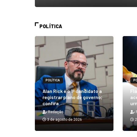
POLÍTICA
POLÍTICA
PO
m quibe
Alan Rick é o 1º candidato a
Flá
ue, na
registrar plano de governo;
ace
confira
urn
Redação
3 de agosto de 2026
2