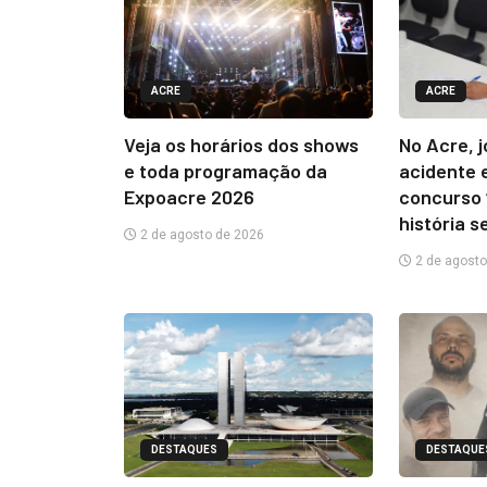
ACRE
ACRE
Veja os horários dos shows
No Acre, 
e toda programação da
acidente 
Expoacre 2026
concurso 
história s
2 de agosto de 2026
2 de agosto
DESTAQUES
DESTAQUE