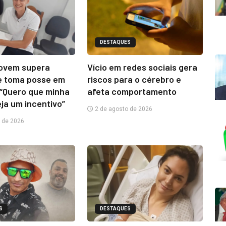
DESTAQUES
jovem supera
Vício em redes sociais gera
e toma posse em
riscos para o cérebro e
“Quero que minha
afeta comportamento
eja um incentivo”
2 de agosto de 2026
 de 2026
S
DESTAQUES