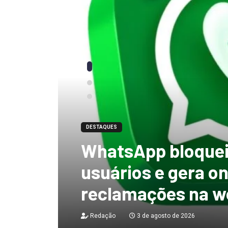
DESTAQUES
“tenho certeza qu
mandato, Lula vai
ficar no Senado”, 
Redação
3 de agosto de 2026