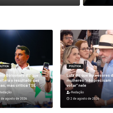
LÍTICA
POLÍTICA
vio Bolsonaro diz que
Lula diz que agressores 
itará o resultado das
mulheres “não precisam
as, mas critica TSE
votar” nele
Redação
Redação
 de agosto de 2026
2 de agosto de 2026