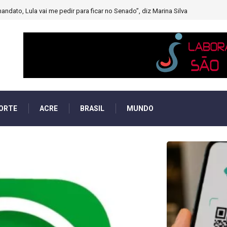
muito forte’ diminuindo chuvas e provocando secas de rios
ORTE
ACRE
BRASIL
MUNDO