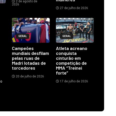
2 de agosto de
2026
27 de julho de 2026
GERAL
GERAL
Campeões
Atleta acreano
mundiais desfilam
conquista
pelas ruas de
cinturão em
Madri lotadas de
competição de
torcedores
MMA “Treinei
forte”
20 de julho de 2026
do
17 de julho de 2026
.