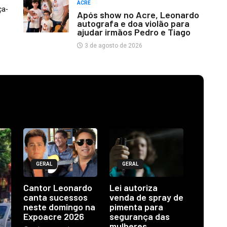
ACRE
ça-
Após show no Acre, Leonardo
autografa e doa violão para
ajudar irmãos Pedro e Tiago
3 de agosto de 2026
GERAL
GERAL
Cantor Leonardo
Lei autoriza
canta sucessos
venda de spray de
neste domingo na
pimenta para
Expoacre 2026
segurança das
mulheres