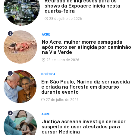
Retirada de ingressos para os
shows da Expoacre inicia nesta
quarta-feira
28 de julho de 2026
2
ACRE
No Acre, mulher morre esmagada
após moto ser atingida por caminhão
na Via Verde
28 de julho de 2026
3
POLÍTICA
Em São Paulo, Marina diz ser nascida
e criada na floresta em discurso
durante evento
27 de julho de 2026
4
ACRE
Justiça acreana investiga servidor
suspeito de usar atestados para
cursar Medicina