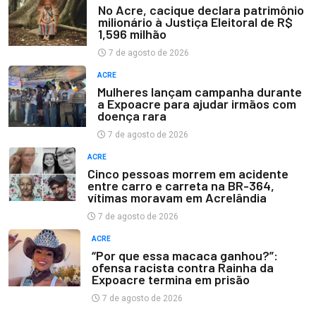
No Acre, cacique declara patrimônio
milionário à Justiça Eleitoral de R$
1,596 milhão
7 de agosto de 2026
ACRE
Mulheres lançam campanha durante
a Expoacre para ajudar irmãos com
doença rara
7 de agosto de 2026
ACRE
Cinco pessoas morrem em acidente
entre carro e carreta na BR-364,
vítimas moravam em Acrelândia
7 de agosto de 2026
ACRE
“Por que essa macaca ganhou?”:
ofensa racista contra Rainha da
Expoacre termina em prisão
7 de agosto de 2026