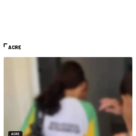
ACRE
ACRE