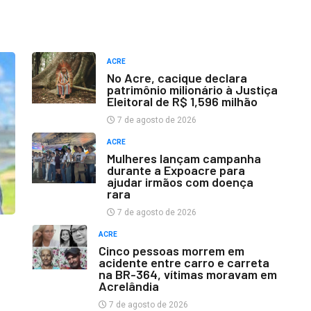
ACRE
No Acre, cacique declara
patrimônio milionário à Justiça
Eleitoral de R$ 1,596 milhão
7 de agosto de 2026
ACRE
Mulheres lançam campanha
durante a Expoacre para
ajudar irmãos com doença
rara
7 de agosto de 2026
ACRE
Cinco pessoas morrem em
acidente entre carro e carreta
na BR-364, vítimas moravam em
Acrelândia
7 de agosto de 2026