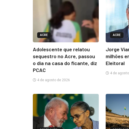
ACRE
ACRE
Adolescente que relatou
Jorge Via
sequestro no Acre, passou
milhões e
o dia na casa do ficante, diz
Eleitoral
PCAC
4 de agosto
4 de agosto de 2026