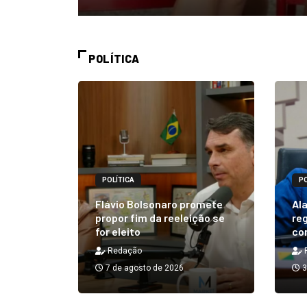
POLÍTICA
POLÍTICA
PO
alizará
 Rick ao
Flávio Bolsonaro promete
Ala
á em 25
propor fim da reeleição se
reg
for eleito
co
Redação
7 de agosto de 2026
3