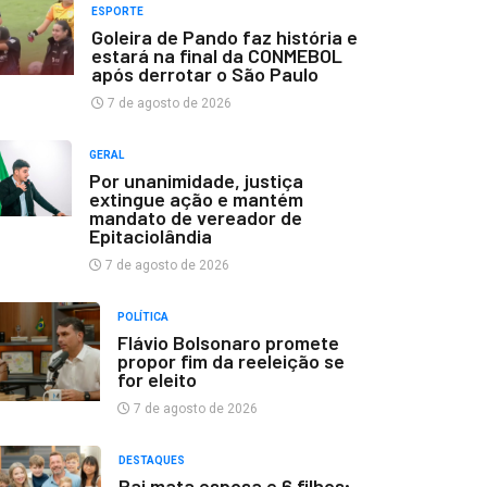
ESPORTE
Goleira de Pando faz história e
estará na final da CONMEBOL
após derrotar o São Paulo
7 de agosto de 2026
GERAL
Por unanimidade, justiça
extingue ação e mantém
mandato de vereador de
Epitaciolândia
7 de agosto de 2026
POLÍTICA
Flávio Bolsonaro promete
propor fim da reeleição se
for eleito
7 de agosto de 2026
DESTAQUES
Pai mata esposa e 6 filhos;