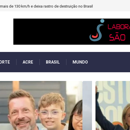
heiro e PF investigará emendas Pix
ORTE
ACRE
BRASIL
MUNDO