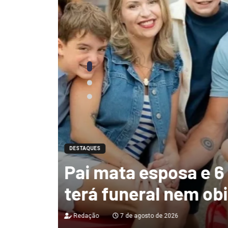
DESTAQUES
Ciclone-bomba te
 não
de 130 km/h e deix
destruição no Bras
Redação
7 de agosto de 2026