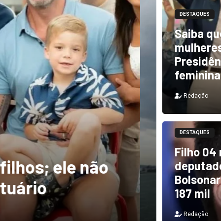
DESTAQUES
Saiba qu
mulheres
Presidên
feminina
Redação
DESTAQUES
m ventos de mais
DESTAQUES
Filho 04
a rastro de
TCU i
deputado
Bolsonar
il
e PF 
187 mil
Redação
Redação