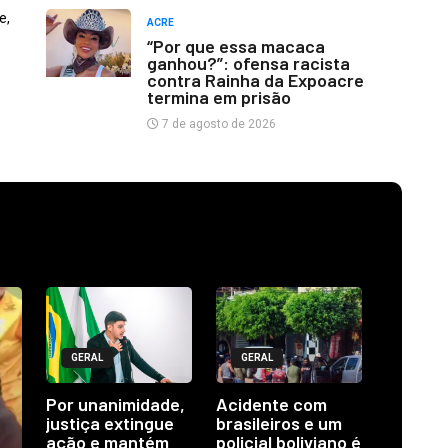
e,
ACRE
“Por que essa macaca
ganhou?”: ofensa racista
contra Rainha da Expoacre
termina em prisão
7 de agosto de 2026
GERAL
GERAL
Por unanimidade,
Acidente com
justiça extingue
brasileiros e um
ação e mantém
policial boliviano é