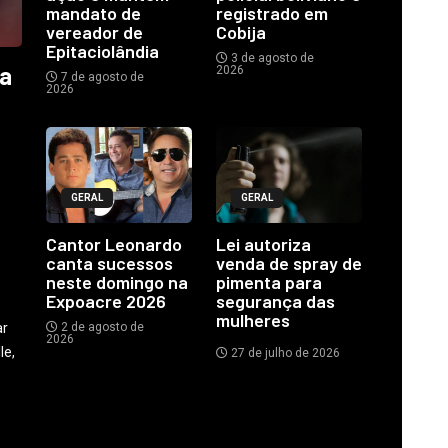
mandato de
registrado em
vereador de
Cobija
Epitaciolândia
3 de agosto de
ia
2026
7 de agosto de
2026
GERAL
GERAL
o
Cantor Leonardo
Lei autoriza
canta sucessos
venda de spray de
neste domingo na
pimenta para
Expoacre 2026
segurança das
mulheres
ar
2 de agosto de
2026
le,
27 de julho de 2026