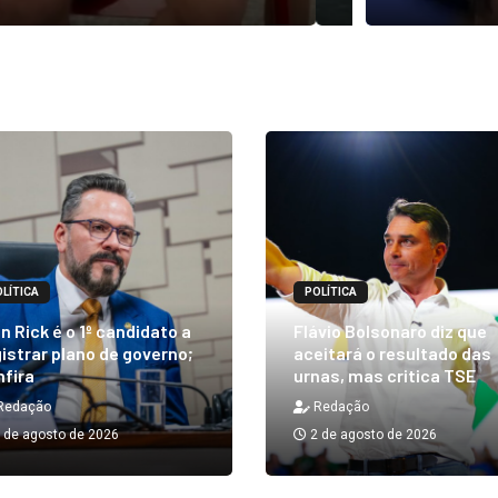
LÍTICA
POLÍTICA
n Rick é o 1º candidato a
Flávio Bolsonaro diz que
istrar plano de governo;
aceitará o resultado das
nfira
urnas, mas critica TSE
Redação
Redação
 de agosto de 2026
2 de agosto de 2026