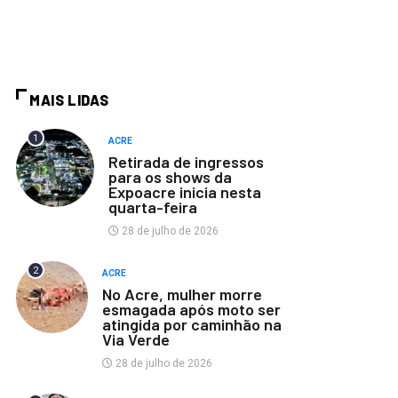
MAIS LIDAS
1
ACRE
Retirada de ingressos
para os shows da
Expoacre inicia nesta
quarta-feira
28 de julho de 2026
2
ACRE
No Acre, mulher morre
esmagada após moto ser
atingida por caminhão na
Via Verde
28 de julho de 2026