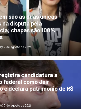
em são as duas únicas
 na disputa pela
cia; chapas são 100%
s
7 de agosto de 2026
 registra candidatura a
dentificou desvios de dinhei
 federal como Jair
o e declara patrimônio de R$
investigará emendas Pix
7 de agosto de 2026
7 de agosto de 2026