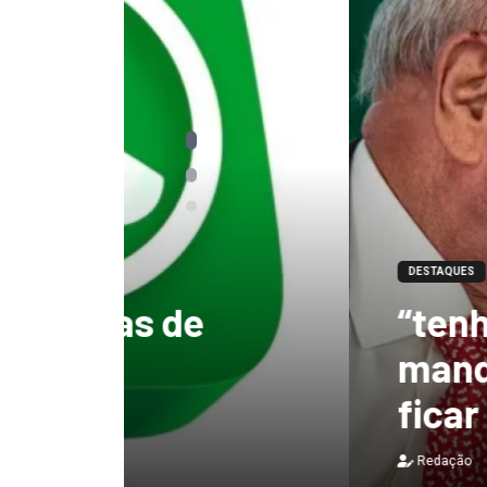
DESTAQUES
“tenho certeza qu
mandato, Lula vai
ficar no Senado”, 
Redação
3 de agosto de 2026