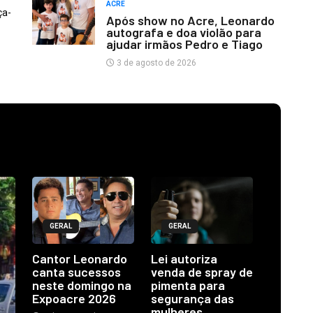
ACRE
ça-
Após show no Acre, Leonardo
autografa e doa violão para
ajudar irmãos Pedro e Tiago
3 de agosto de 2026
GERAL
GERAL
Cantor Leonardo
Lei autoriza
canta sucessos
venda de spray de
neste domingo na
pimenta para
Expoacre 2026
segurança das
mulheres