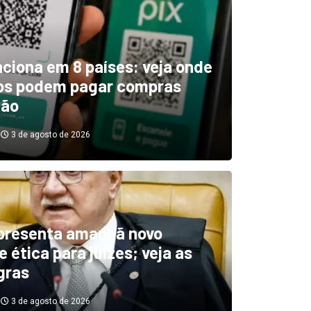
unciona em 8 países: veja onde
ros podem pagar compras
tão
3 de agosto de 2026
boletim indica El Niño ‘muit
’ diminuindo chuvas e
presenta amanhã novo
 ética para juízes; veja as
cando secas de rios
gras
3 de agosto de 2026
3 de agosto de 2026