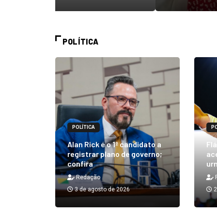
POLÍTICA
POLÍTICA
PO
m quibe
Alan Rick é o 1º candidato a
Flá
ue, na
registrar plano de governo;
ace
confira
urn
Redação
3 de agosto de 2026
2