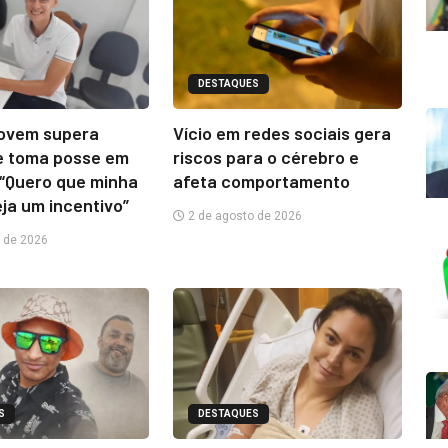
DESTAQUES
jovem supera
Vício em redes sociais gera
e toma posse em
riscos para o cérebro e
“Quero que minha
afeta comportamento
eja um incentivo”
2 de agosto de 2026
 de 2026
S
DESTAQUES