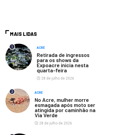
MAIS LIDAS
1
ACRE
Retirada de ingressos
para os shows da
Expoacre inicia nesta
quarta-feira
28 de julho de 2026
2
ACRE
No Acre, mulher morre
esmagada após moto ser
atingida por caminhão na
Via Verde
28 de julho de 2026