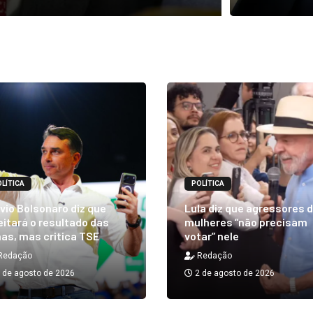
LÍTICA
POLÍTICA
vio Bolsonaro diz que
Lula diz que agressores 
itará o resultado das
mulheres “não precisam
as, mas critica TSE
votar” nele
Redação
Redação
 de agosto de 2026
2 de agosto de 2026