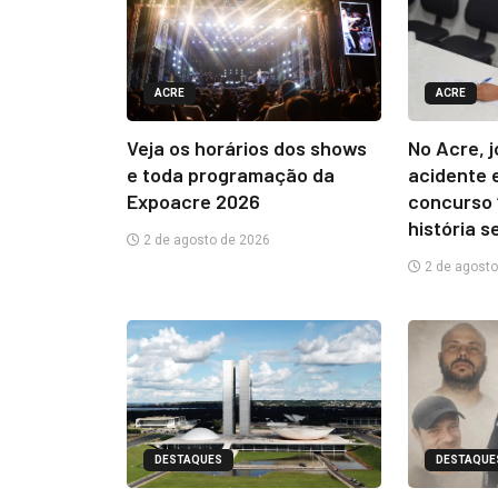
ACRE
ACRE
Veja os horários dos shows
No Acre, 
e toda programação da
acidente 
Expoacre 2026
concurso 
história s
2 de agosto de 2026
2 de agosto
DESTAQUES
DESTAQUE