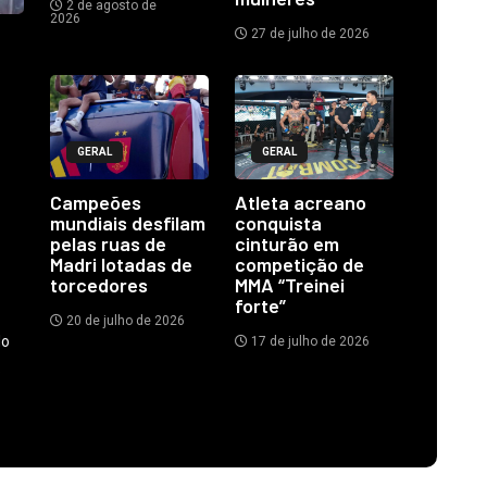
2 de agosto de
2026
27 de julho de 2026
GERAL
GERAL
Campeões
Atleta acreano
mundiais desfilam
conquista
pelas ruas de
cinturão em
Madri lotadas de
competição de
torcedores
MMA “Treinei
forte”
20 de julho de 2026
do
17 de julho de 2026
.