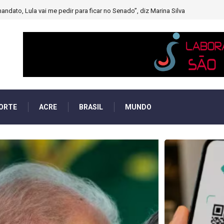
muito forte’ diminuindo chuvas e provocando secas de rios
ORTE
ACRE
BRASIL
MUNDO