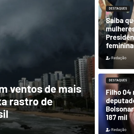
DESTAQUES
Saiba qu
mulheres
Presidên
feminina
Redação
DESTAQUES
DESTAQUES
Filho 04
svios de dinheiro
Pai m
deputado
Bolsonar
emendas Pix
terá 
187 mil
Redação
Redação