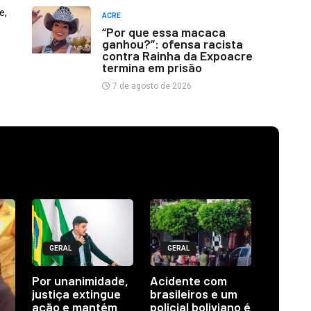
e,
ACRE
“Por que essa macaca
ganhou?”: ofensa racista
contra Rainha da Expoacre
termina em prisão
7 de agosto de 2026
GERAL
GERAL
Por unanimidade,
Acidente com
justiça extingue
brasileiros e um
ação e mantém
policial boliviano é