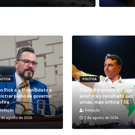
LÍTICA
POLÍTICA
n Rick é o 1º candidato a
Flávio Bolsonaro diz que
istrar plano de governo;
aceitará o resultado das
nfira
urnas, mas critica TSE
Redação
Redação
 de agosto de 2026
2 de agosto de 2026