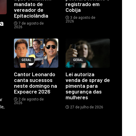
mandato de
registrado em
vereador de
Cobija
Epitaciolândia
3 de agosto de
ia
2026
7 de agosto de
2026
GERAL
GERAL
o
Cantor Leonardo
Lei autoriza
canta sucessos
venda de spray de
neste domingo na
pimenta para
Expoacre 2026
segurança das
mulheres
ar
2 de agosto de
2026
le,
27 de julho de 2026