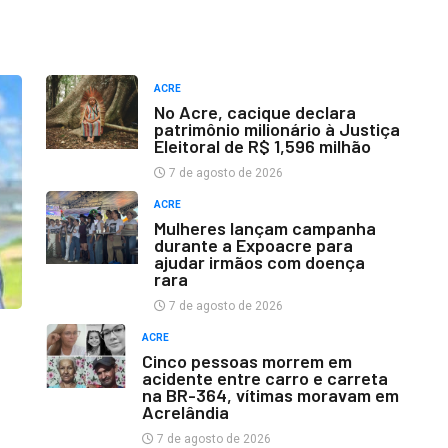
ACRE
No Acre, cacique declara
patrimônio milionário à Justiça
Eleitoral de R$ 1,596 milhão
7 de agosto de 2026
ACRE
Mulheres lançam campanha
durante a Expoacre para
ajudar irmãos com doença
rara
7 de agosto de 2026
ACRE
Cinco pessoas morrem em
acidente entre carro e carreta
na BR-364, vítimas moravam em
Acrelândia
7 de agosto de 2026