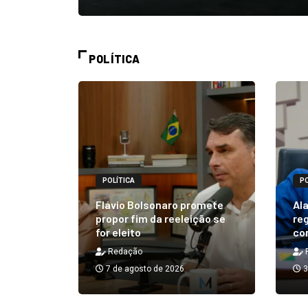
POLÍTICA
POLÍTICA
PO
alizará
 Rick ao
Flávio Bolsonaro promete
Ala
á em 25
propor fim da reeleição se
reg
for eleito
co
Redação
7 de agosto de 2026
3