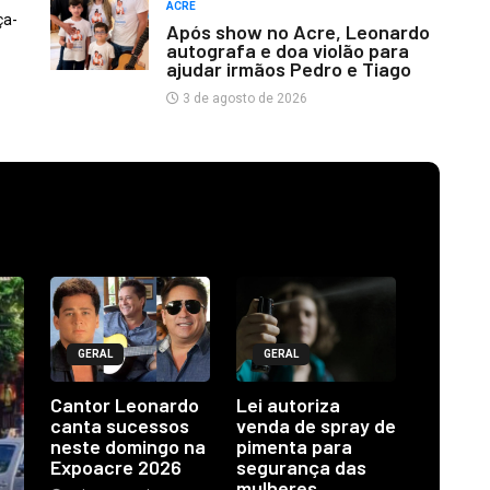
ACRE
ça-
Após show no Acre, Leonardo
autografa e doa violão para
ajudar irmãos Pedro e Tiago
3 de agosto de 2026
GERAL
GERAL
Cantor Leonardo
Lei autoriza
canta sucessos
venda de spray de
neste domingo na
pimenta para
Expoacre 2026
segurança das
mulheres