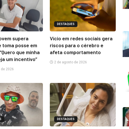
DESTAQUES
jovem supera
Vício em redes sociais gera
e toma posse em
riscos para o cérebro e
“Quero que minha
afeta comportamento
eja um incentivo”
2 de agosto de 2026
 de 2026
S
DESTAQUES