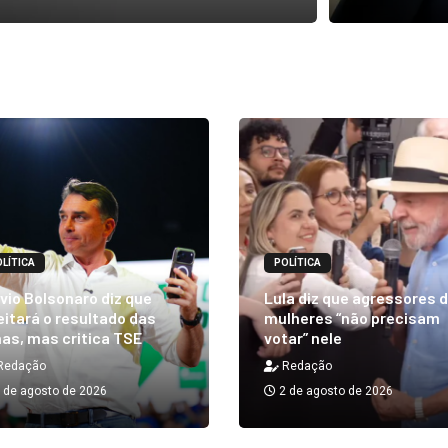
LÍTICA
POLÍTICA
vio Bolsonaro diz que
Lula diz que agressores 
itará o resultado das
mulheres “não precisam
as, mas critica TSE
votar” nele
Redação
Redação
 de agosto de 2026
2 de agosto de 2026