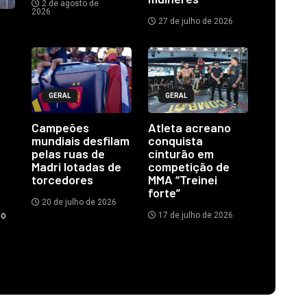
2 de agosto de
2026
27 de julho de 2026
GERAL
GERAL
Campeões
Atleta acreano
mundiais desfilam
conquista
pelas ruas de
cinturão em
Madri lotadas de
competição de
torcedores
MMA “Treinei
forte”
20 de julho de 2026
do
17 de julho de 2026
.