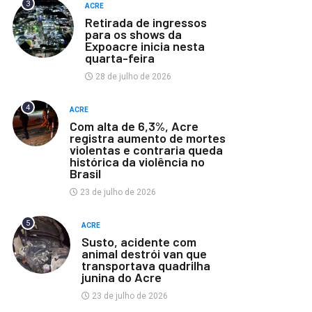
3
ACRE
Retirada de ingressos
para os shows da
Expoacre inicia nesta
quarta-feira
28 de julho de 2026
4
ACRE
Com alta de 6,3%, Acre
registra aumento de mortes
violentas e contraria queda
histórica da violência no
Brasil
23 de julho de 2026
5
ACRE
Susto, acidente com
animal destrói van que
transportava quadrilha
junina do Acre
23 de julho de 2026