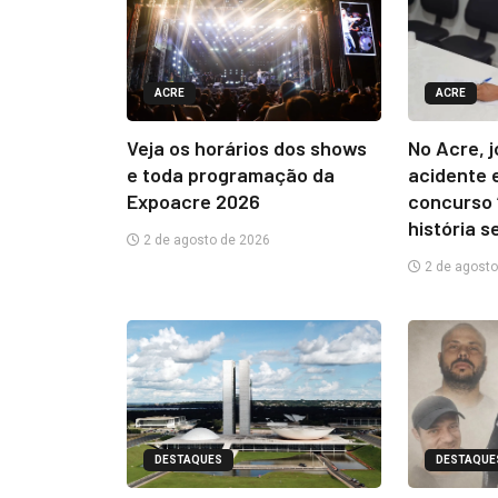
ACRE
ACRE
Veja os horários dos shows
No Acre, 
e toda programação da
acidente 
Expoacre 2026
concurso 
história s
2 de agosto de 2026
2 de agosto
DESTAQUES
DESTAQUE