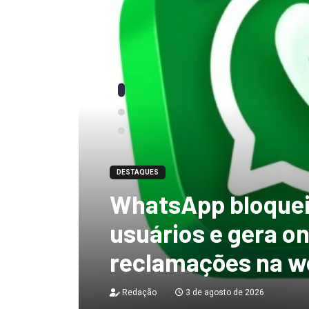
DESTAQUES
“tenho certeza qu
mandato, Lula vai
ficar no Senado”, 
Redação
3 de agosto de 2026