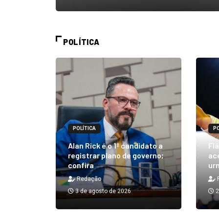
POLÍTICA
POLÍTICA
PO
m quibe
Alan Rick é o 1º candidato a
Flá
ue, na
registrar plano de governo;
ace
confira
urn
Redação
3 de agosto de 2026
2