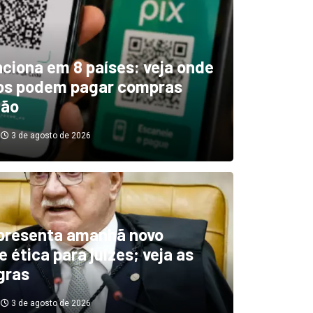
unciona em 8 países: veja onde
ros podem pagar compras
tão
3 de agosto de 2026
boletim indica El Niño ‘muit
’ diminuindo chuvas e
presenta amanhã novo
 ética para juízes; veja as
cando secas de rios
gras
3 de agosto de 2026
3 de agosto de 2026