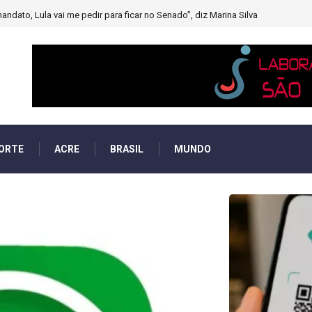
muito forte’ diminuindo chuvas e provocando secas de rios
ORTE
ACRE
BRASIL
MUNDO