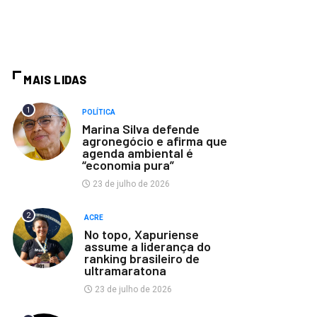
MAIS LIDAS
1
POLÍTICA
Marina Silva defende
agronegócio e afirma que
agenda ambiental é
“economia pura”
23 de julho de 2026
2
ACRE
No topo, Xapuriense
assume a liderança do
ranking brasileiro de
ultramaratona
23 de julho de 2026