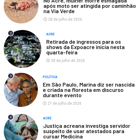
No Acre, mulher morre esmagada
após moto ser atingida por caminhão
na Via Verde
28 de julho de 2026
2
ACRE
Retirada de ingressos para os
shows da Expoacre inicia nesta
quarta-feira
28 de julho de 2026
3
POLÍTICA
Em São Paulo, Marina diz ser nascida
e criada na floresta em discurso
durante evento
27 de julho de 2026
4
ACRE
Justiça acreana investiga servidor
suspeito de usar atestados para
cursar Medicina