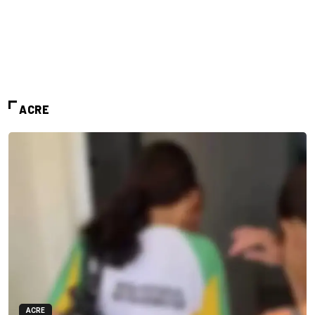
ACRE
ACRE