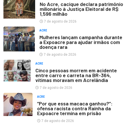
No Acre, cacique declara patrimônio
milionário à Justiça Eleitoral de R$
1,596 milhão
7 de agosto de 2026
ACRE
Mulheres lançam campanha durante
a Expoacre para ajudar irmãos com
doença rara
7 de agosto de 2026
ACRE
Cinco pessoas morrem em acidente
entre carro e carreta na BR-364,
vítimas moravam em Acrelândia
7 de agosto de 2026
ACRE
“Por que essa macaca ganhou?”:
ofensa racista contra Rainha da
Expoacre termina em prisão
7 de agosto de 2026