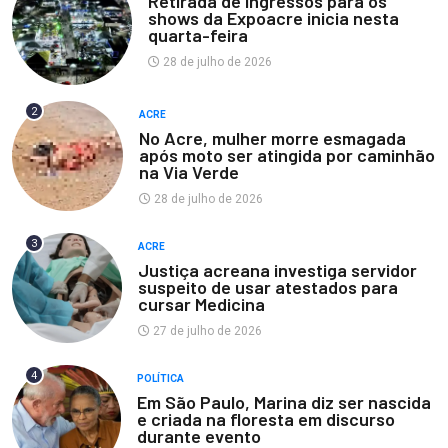
Retirada de ingressos para os
shows da Expoacre inicia nesta
quarta-feira
28 de julho de 2026
2
ACRE
No Acre, mulher morre esmagada
após moto ser atingida por caminhão
na Via Verde
28 de julho de 2026
3
ACRE
Justiça acreana investiga servidor
suspeito de usar atestados para
cursar Medicina
27 de julho de 2026
4
POLÍTICA
Em São Paulo, Marina diz ser nascida
e criada na floresta em discurso
durante evento