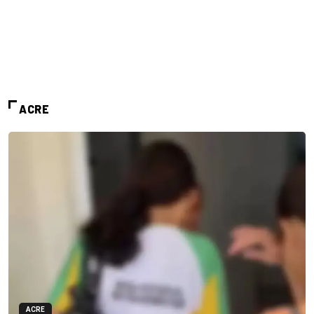
ACRE
ACRE