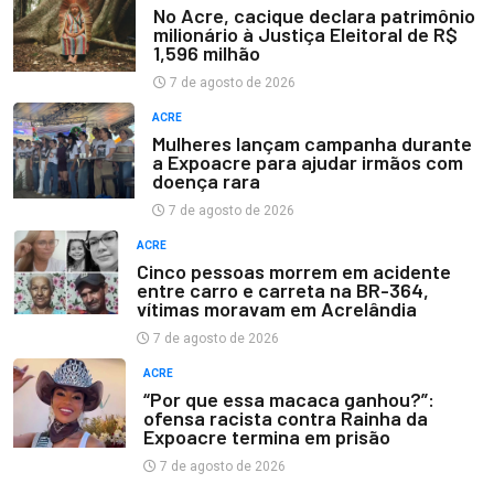
No Acre, cacique declara patrimônio
milionário à Justiça Eleitoral de R$
1,596 milhão
7 de agosto de 2026
ACRE
Mulheres lançam campanha durante
a Expoacre para ajudar irmãos com
doença rara
7 de agosto de 2026
ACRE
Cinco pessoas morrem em acidente
entre carro e carreta na BR-364,
vítimas moravam em Acrelândia
7 de agosto de 2026
ACRE
“Por que essa macaca ganhou?”:
ofensa racista contra Rainha da
Expoacre termina em prisão
7 de agosto de 2026