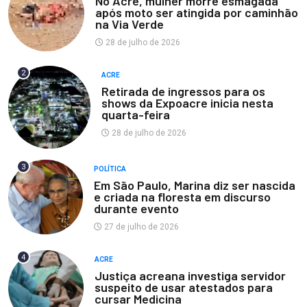
No Acre, mulher morre esmagada
após moto ser atingida por caminhão
na Via Verde
28 de julho de 2026
2
ACRE
Retirada de ingressos para os
shows da Expoacre inicia nesta
quarta-feira
28 de julho de 2026
3
POLÍTICA
Em São Paulo, Marina diz ser nascida
e criada na floresta em discurso
durante evento
27 de julho de 2026
4
ACRE
Justiça acreana investiga servidor
suspeito de usar atestados para
cursar Medicina