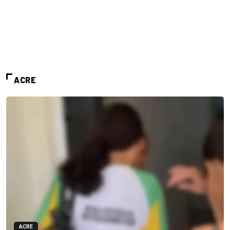
ACRE
ACRE