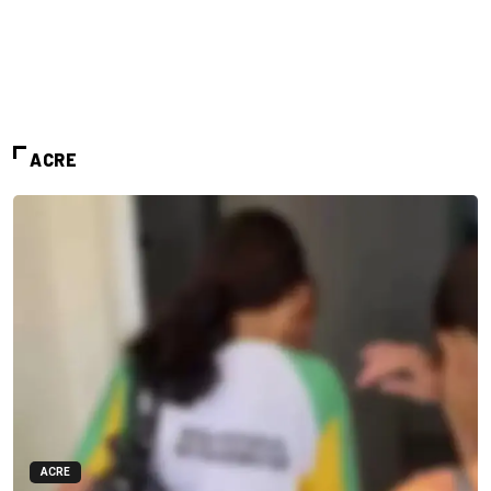
ACRE
ACRE