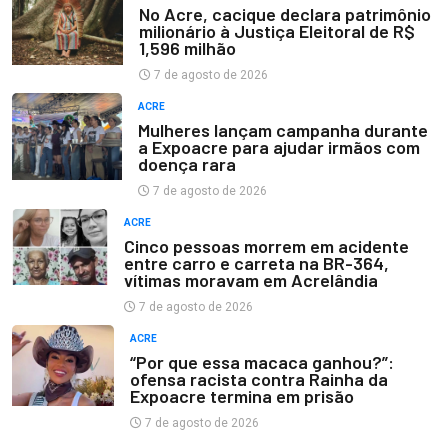
No Acre, cacique declara patrimônio
milionário à Justiça Eleitoral de R$
1,596 milhão
7 de agosto de 2026
ACRE
Mulheres lançam campanha durante
a Expoacre para ajudar irmãos com
doença rara
7 de agosto de 2026
ACRE
Cinco pessoas morrem em acidente
entre carro e carreta na BR-364,
vítimas moravam em Acrelândia
7 de agosto de 2026
ACRE
“Por que essa macaca ganhou?”:
ofensa racista contra Rainha da
Expoacre termina em prisão
7 de agosto de 2026