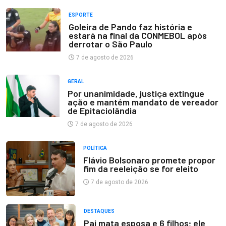
ESPORTE
Goleira de Pando faz história e
estará na final da CONMEBOL após
derrotar o São Paulo
7 de agosto de 2026
GERAL
Por unanimidade, justiça extingue
ação e mantém mandato de vereador
de Epitaciolândia
7 de agosto de 2026
POLÍTICA
Flávio Bolsonaro promete propor
fim da reeleição se for eleito
7 de agosto de 2026
DESTAQUES
Pai mata esposa e 6 filhos; ele