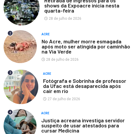
Retirada de ingressos para os
shows da Expoacre inicia nesta
quarta-feira
28 de julho de 2026
2
ACRE
No Acre, mulher morre esmagada
após moto ser atingida por caminhão
na Via Verde
28 de julho de 2026
3
ACRE
Fotógrafa e Sobrinha de professor
da Ufac está desaparecida após
cair em rio
27 de julho de 2026
4
ACRE
Justiça acreana investiga servidor
suspeito de usar atestados para
cursar Medicina