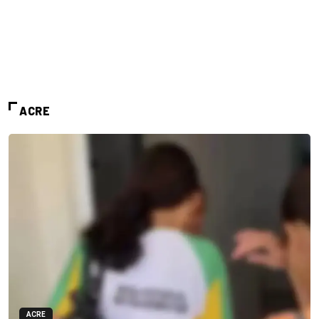
ACRE
ACRE