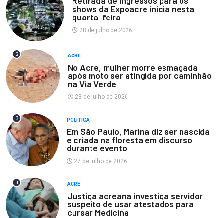
Retirada de ingressos para os
shows da Expoacre inicia nesta
quarta-feira
28 de julho de 2026
2
ACRE
No Acre, mulher morre esmagada
após moto ser atingida por caminhão
na Via Verde
28 de julho de 2026
3
POLÍTICA
Em São Paulo, Marina diz ser nascida
e criada na floresta em discurso
durante evento
27 de julho de 2026
4
ACRE
Justiça acreana investiga servidor
suspeito de usar atestados para
cursar Medicina