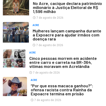
No Acre, cacique declara patrimônio
milionário à Justiça Eleitoral de R$
1,596 milhão
7 de agosto de 2026
ACRE
Mulheres lançam campanha durante
a Expoacre para ajudar irmãos com
doença rara
7 de agosto de 2026
ACRE
Cinco pessoas morrem em acidente
entre carro e carreta na BR-364,
vítimas moravam em Acrelândia
7 de agosto de 2026
ACRE
“Por que essa macaca ganhou?”:
ofensa racista contra Rainha da
Expoacre termina em prisão
7 de agosto de 2026