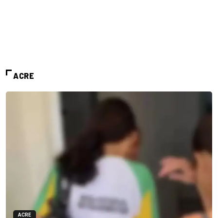
ACRE
ACRE