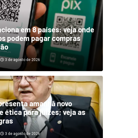
unciona em 8 países: veja onde
ros podem pagar compras
tão
3 de agosto de 2026
boletim indica El Niño ‘muit
’ diminuindo chuvas e
presenta amanhã novo
 ética para juízes; veja as
cando secas de rios
gras
3 de agosto de 2026
3 de agosto de 2026