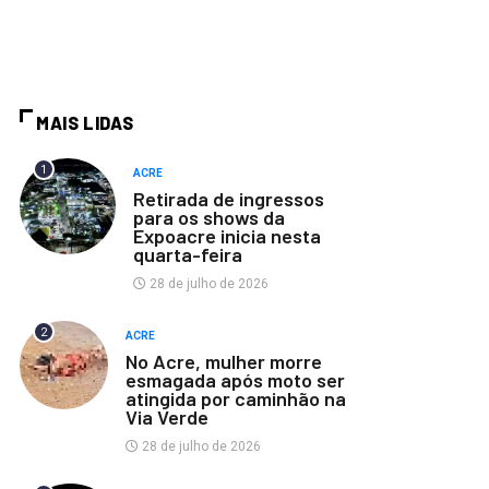
MAIS LIDAS
1
ACRE
Retirada de ingressos
para os shows da
Expoacre inicia nesta
quarta-feira
28 de julho de 2026
2
ACRE
No Acre, mulher morre
esmagada após moto ser
atingida por caminhão na
Via Verde
28 de julho de 2026