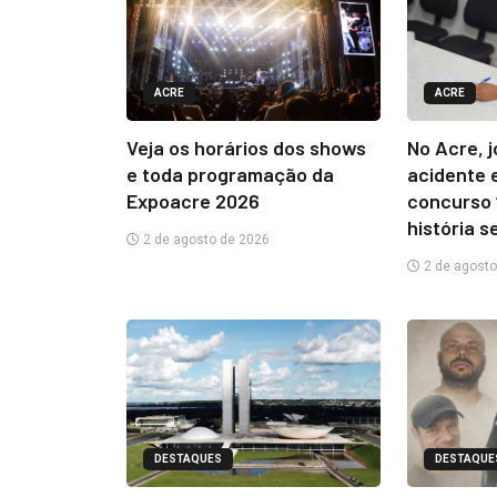
ACRE
ACRE
Veja os horários dos shows
No Acre, 
e toda programação da
acidente 
Expoacre 2026
concurso 
história s
2 de agosto de 2026
2 de agosto
DESTAQUES
DESTAQUE