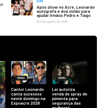
ACRE
ça-
Após show no Acre, Leonardo
autografa e doa violão para
ajudar irmãos Pedro e Tiago
3 de agosto de 2026
GERAL
GERAL
Cantor Leonardo
Lei autoriza
canta sucessos
venda de spray de
neste domingo na
pimenta para
Expoacre 2026
segurança das
mulheres