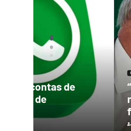
DESTAQUES
“tenho certeza qu
mandato, Lula vai
ficar no Senado”, 
Redação
3 de agosto de 2026