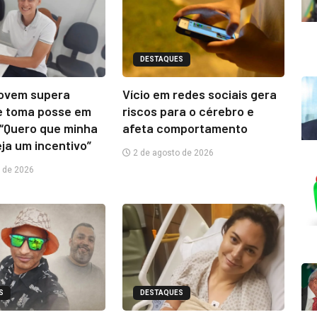
DESTAQUES
jovem supera
Vício em redes sociais gera
e toma posse em
riscos para o cérebro e
“Quero que minha
afeta comportamento
eja um incentivo”
2 de agosto de 2026
 de 2026
S
DESTAQUES