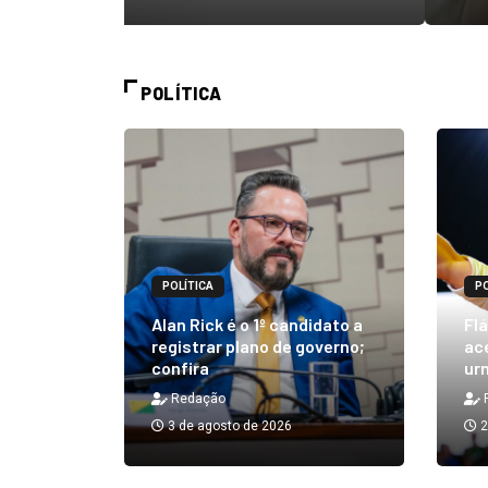
POLÍTICA
POLÍTICA
PO
m quibe
Alan Rick é o 1º candidato a
Flá
ue, na
registrar plano de governo;
ace
confira
urn
Redação
3 de agosto de 2026
2