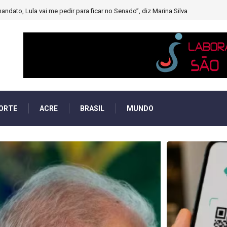
muito forte’ diminuindo chuvas e provocando secas de rios
ORTE
ACRE
BRASIL
MUNDO