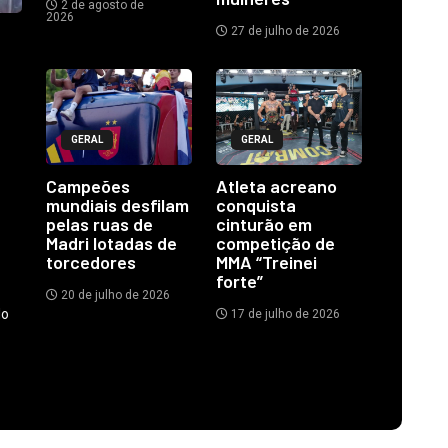
2 de agosto de
2026
27 de julho de 2026
GERAL
GERAL
Campeões
Atleta acreano
mundiais desfilam
conquista
pelas ruas de
cinturão em
Madri lotadas de
competição de
torcedores
MMA “Treinei
forte”
20 de julho de 2026
do
17 de julho de 2026
.