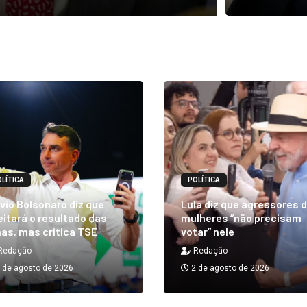
LÍTICA
POLÍTICA
vio Bolsonaro diz que
Lula diz que agressores 
itará o resultado das
mulheres “não precisam
as, mas critica TSE
votar” nele
Redação
Redação
 de agosto de 2026
2 de agosto de 2026