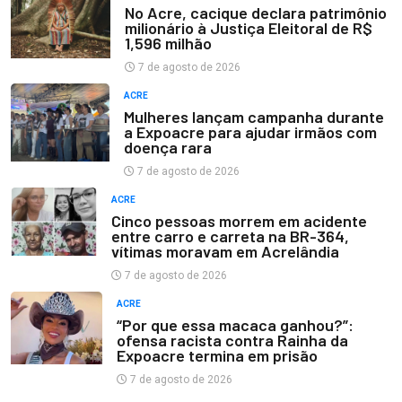
No Acre, cacique declara patrimônio
milionário à Justiça Eleitoral de R$
1,596 milhão
7 de agosto de 2026
ACRE
Mulheres lançam campanha durante
a Expoacre para ajudar irmãos com
doença rara
7 de agosto de 2026
ACRE
Cinco pessoas morrem em acidente
entre carro e carreta na BR-364,
vítimas moravam em Acrelândia
7 de agosto de 2026
ACRE
“Por que essa macaca ganhou?”:
ofensa racista contra Rainha da
Expoacre termina em prisão
7 de agosto de 2026