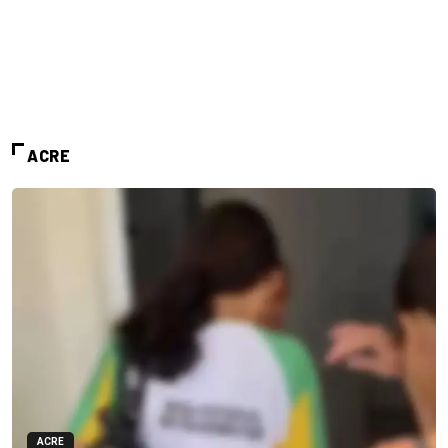
ACRE
ACRE