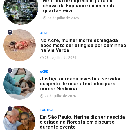
Retirada de ingressos para os
shows da Expoacre inicia nesta
quarta-feira
28 de julho de 2026
2
ACRE
No Acre, mulher morre esmagada
após moto ser atingida por caminhão
na Via Verde
28 de julho de 2026
3
ACRE
Justiça acreana investiga servidor
suspeito de usar atestados para
cursar Medicina
27 de julho de 2026
4
POLÍTICA
Em São Paulo, Marina diz ser nascida
e criada na floresta em discurso
durante evento