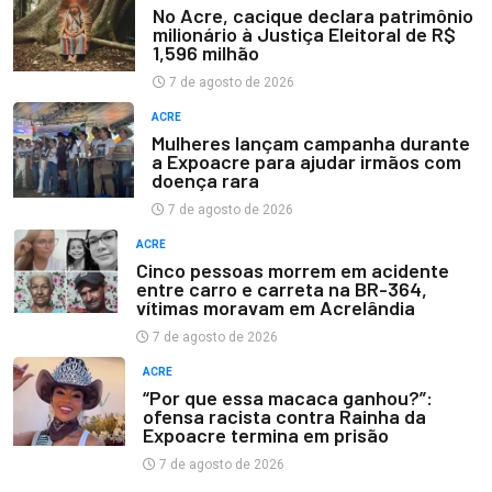
No Acre, cacique declara patrimônio
milionário à Justiça Eleitoral de R$
1,596 milhão
7 de agosto de 2026
ACRE
Mulheres lançam campanha durante
a Expoacre para ajudar irmãos com
doença rara
7 de agosto de 2026
ACRE
Cinco pessoas morrem em acidente
entre carro e carreta na BR-364,
vítimas moravam em Acrelândia
7 de agosto de 2026
ACRE
“Por que essa macaca ganhou?”:
ofensa racista contra Rainha da
Expoacre termina em prisão
7 de agosto de 2026