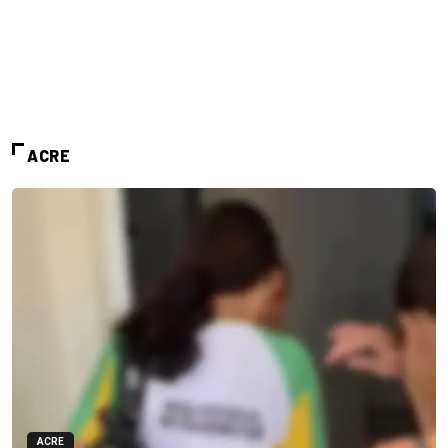
ACRE
ACRE