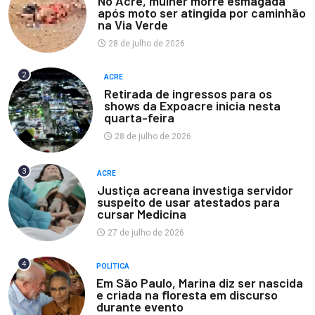
No Acre, mulher morre esmagada
após moto ser atingida por caminhão
na Via Verde
28 de julho de 2026
2
ACRE
Retirada de ingressos para os
shows da Expoacre inicia nesta
quarta-feira
28 de julho de 2026
3
ACRE
Justiça acreana investiga servidor
suspeito de usar atestados para
cursar Medicina
27 de julho de 2026
4
POLÍTICA
Em São Paulo, Marina diz ser nascida
e criada na floresta em discurso
durante evento