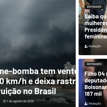
DESTAQUES
Saiba qu
mulheres
Presidên
feminina
Redação
DESTAQUES
m ventos de mais
DESTAQUES
Filho 04
a rastro de
TCU i
deputado
Bolsonar
il
e PF 
187 mil
Redação
Redação