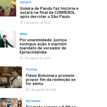
ESPORTE
Goleira de Pando faz história e
estará na final da CONMEBOL
após derrotar o São Paulo
7 de agosto de 2026
GERAL
Por unanimidade, justiça
extingue ação e mantém
mandato de vereador de
Epitaciolândia
7 de agosto de 2026
POLÍTICA
Flávio Bolsonaro promete
propor fim da reeleição se
for eleito
7 de agosto de 2026
DESTAQUES
Pai mata esposa e 6 filhos;