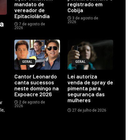
mandato de
registrado em
vereador de
Cobija
Epitaciolândia
3 de agosto de
ia
2026
7 de agosto de
2026
GERAL
GERAL
o
Cantor Leonardo
Lei autoriza
canta sucessos
venda de spray de
neste domingo na
pimenta para
Expoacre 2026
segurança das
mulheres
ar
2 de agosto de
2026
le,
27 de julho de 2026