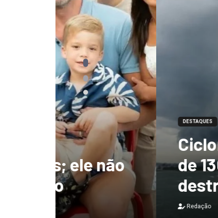
DESTAQUES
Ciclone-bomba te
 não
de 130 km/h e deix
destruição no Bras
Redação
7 de agosto de 2026