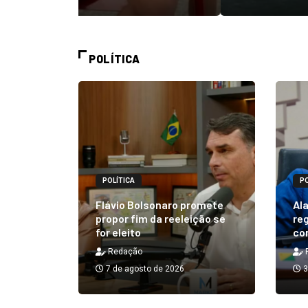
POLÍTICA
POLÍTICA
PO
alizará
 Rick ao
Flávio Bolsonaro promete
Ala
á em 25
propor fim da reeleição se
reg
for eleito
co
Redação
7 de agosto de 2026
3