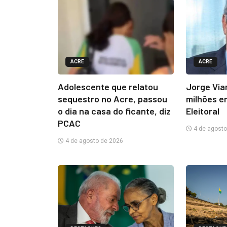
ACRE
ACRE
Adolescente que relatou
Jorge Via
sequestro no Acre, passou
milhões e
o dia na casa do ficante, diz
Eleitoral
PCAC
4 de agosto
4 de agosto de 2026