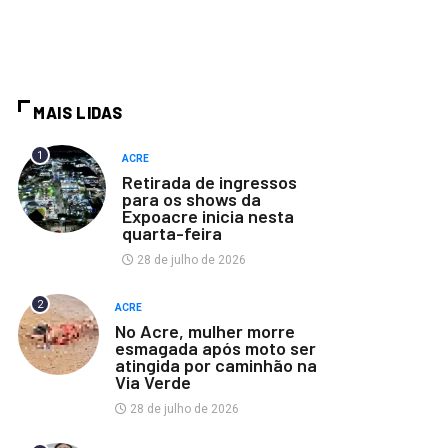
MAIS LIDAS
1
ACRE
Retirada de ingressos
para os shows da
Expoacre inicia nesta
quarta-feira
28 de julho de 2026
2
ACRE
No Acre, mulher morre
esmagada após moto ser
atingida por caminhão na
Via Verde
28 de julho de 2026