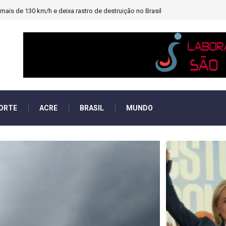
heiro e PF investigará emendas Pix
ORTE
ACRE
BRASIL
MUNDO