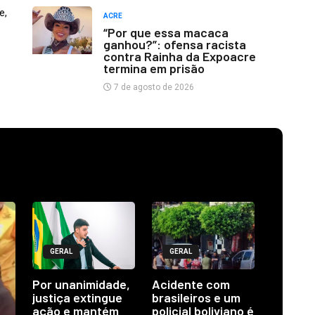
e,
ACRE
“Por que essa macaca
ganhou?”: ofensa racista
contra Rainha da Expoacre
termina em prisão
7 de agosto de 2026
GERAL
GERAL
Por unanimidade,
Acidente com
justiça extingue
brasileiros e um
ação e mantém
policial boliviano é