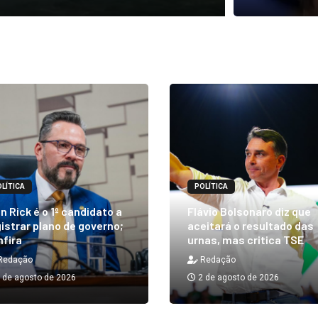
LÍTICA
POLÍTICA
n Rick é o 1º candidato a
Flávio Bolsonaro diz que
istrar plano de governo;
aceitará o resultado das
nfira
urnas, mas critica TSE
Redação
Redação
 de agosto de 2026
2 de agosto de 2026