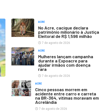
ACRE
No Acre, cacique declara
patrimônio milionário à Justiça
Eleitoral de R$ 1,596 milhão
7 de agosto de 2026
ACRE
Mulheres lançam campanha
durante a Expoacre para
ajudar irmãos com doença
rara
7 de agosto de 2026
ACRE
Cinco pessoas morrem em
acidente entre carro e carreta
na BR-364, vítimas moravam em
Acrelândia
7 de agosto de 2026