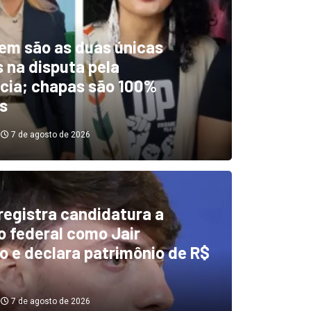
em são as duas únicas
 na disputa pela
cia; chapas são 100%
s
7 de agosto de 2026
 registra candidatura a
dentificou desvios de dinhei
 federal como Jair
o e declara patrimônio de R$
investigará emendas Pix
7 de agosto de 2026
7 de agosto de 2026