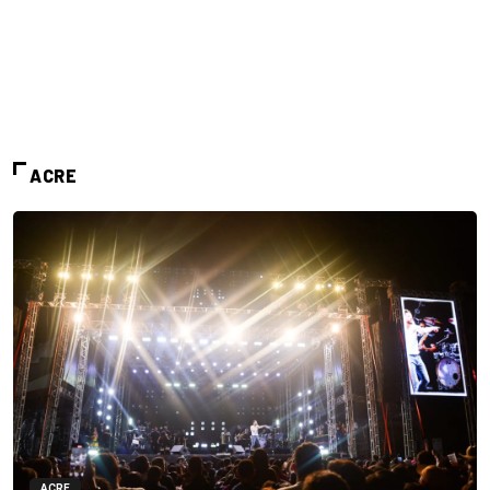
ACRE
ACRE