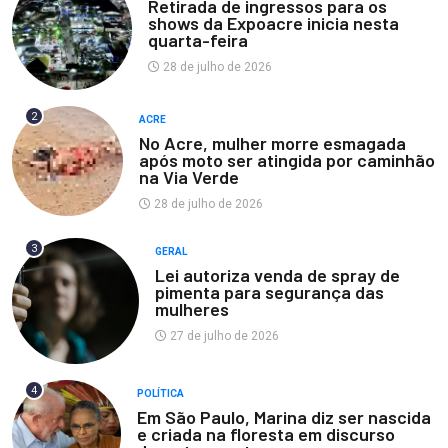
Retirada de ingressos para os
shows da Expoacre inicia nesta
quarta-feira
28 de julho de 2026
2
ACRE
No Acre, mulher morre esmagada
após moto ser atingida por caminhão
na Via Verde
28 de julho de 2026
3
GERAL
Lei autoriza venda de spray de
pimenta para segurança das
mulheres
27 de julho de 2026
4
POLÍTICA
Em São Paulo, Marina diz ser nascida
e criada na floresta em discurso