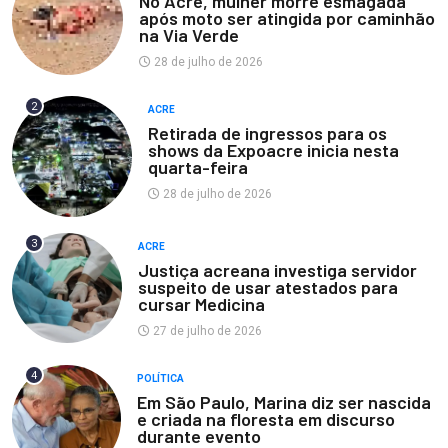
No Acre, mulher morre esmagada
após moto ser atingida por caminhão
na Via Verde
28 de julho de 2026
2
ACRE
Retirada de ingressos para os
shows da Expoacre inicia nesta
quarta-feira
28 de julho de 2026
3
ACRE
Justiça acreana investiga servidor
suspeito de usar atestados para
cursar Medicina
27 de julho de 2026
4
POLÍTICA
Em São Paulo, Marina diz ser nascida
e criada na floresta em discurso
durante evento