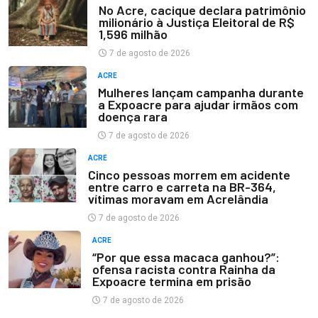
No Acre, cacique declara patrimônio
milionário à Justiça Eleitoral de R$
1,596 milhão
7 de agosto de 2026
ACRE
Mulheres lançam campanha durante
a Expoacre para ajudar irmãos com
doença rara
7 de agosto de 2026
ACRE
Cinco pessoas morrem em acidente
entre carro e carreta na BR-364,
vítimas moravam em Acrelândia
7 de agosto de 2026
ACRE
“Por que essa macaca ganhou?”:
ofensa racista contra Rainha da
Expoacre termina em prisão
7 de agosto de 2026