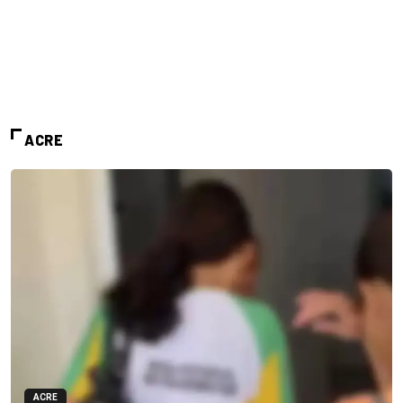
ACRE
ACRE