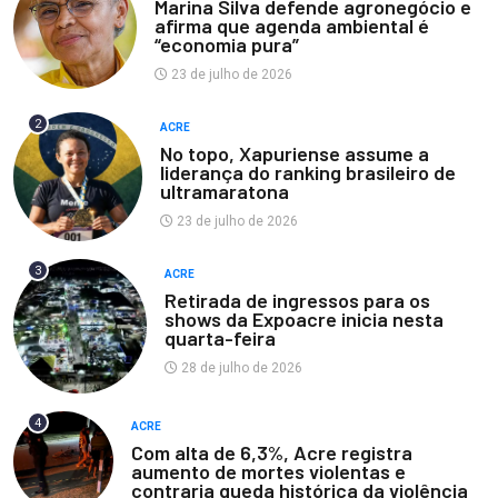
Marina Silva defende agronegócio e
afirma que agenda ambiental é
“economia pura”
23 de julho de 2026
2
ACRE
No topo, Xapuriense assume a
liderança do ranking brasileiro de
ultramaratona
23 de julho de 2026
3
ACRE
Retirada de ingressos para os
shows da Expoacre inicia nesta
quarta-feira
28 de julho de 2026
4
ACRE
Com alta de 6,3%, Acre registra
aumento de mortes violentas e
contraria queda histórica da violência