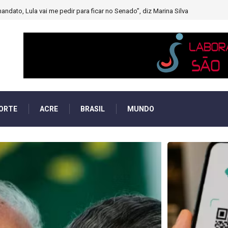
muito forte’ diminuindo chuvas e provocando secas de rios
ORTE
ACRE
BRASIL
MUNDO