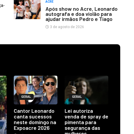
ACRE
ça-
Após show no Acre, Leonardo
autografa e doa violão para
ajudar irmãos Pedro e Tiago
3 de agosto de 2026
GERAL
GERAL
Cantor Leonardo
Lei autoriza
canta sucessos
venda de spray de
neste domingo na
pimenta para
Expoacre 2026
segurança das
mulheres