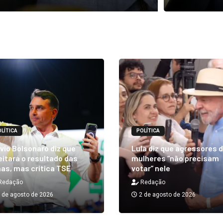
LÍTICA
POLÍTICA
vio Bolsonaro diz que
Lula diz que agressores 
itará o resultado das
mulheres “não precisam
as, mas critica TSE
votar” nele
Redação
Redação
 de agosto de 2026
2 de agosto de 2026