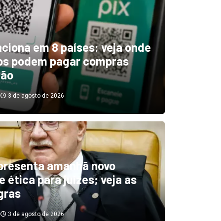
unciona em 8 países: veja onde
ros podem pagar compras
tão
3 de agosto de 2026
boletim indica El Niño ‘muit
’ diminuindo chuvas e
presenta amanhã novo
 ética para juízes; veja as
cando secas de rios
gras
3 de agosto de 2026
3 de agosto de 2026