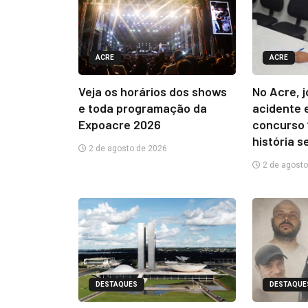
ACRE
ACRE
Veja os horários dos shows
No Acre, 
e toda programação da
acidente 
Expoacre 2026
concurso 
história s
2 de agosto de 2026
2 de agosto
DESTAQUES
DESTAQUE