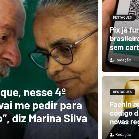
DESTAQUES
Pix já f
brasilei
sem car
Redação
DESTAQUES
e, nesse 4º
Novo 
DESTAQUES
 me pedir para
forte
Fachin a
código de
diz Marina Silva
provo
novas re
Redação
Redação