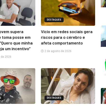
DESTAQUES
jovem supera
Vício em redes sociais gera
e toma posse em
riscos para o cérebro e
“Quero que minha
afeta comportamento
eja um incentivo”
2 de agosto de 2026
 de 2026
S
DESTAQUES