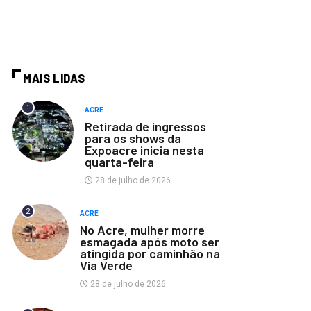
MAIS LIDAS
1
ACRE
Retirada de ingressos
para os shows da
Expoacre inicia nesta
quarta-feira
28 de julho de 2026
2
ACRE
No Acre, mulher morre
esmagada após moto ser
atingida por caminhão na
Via Verde
28 de julho de 2026