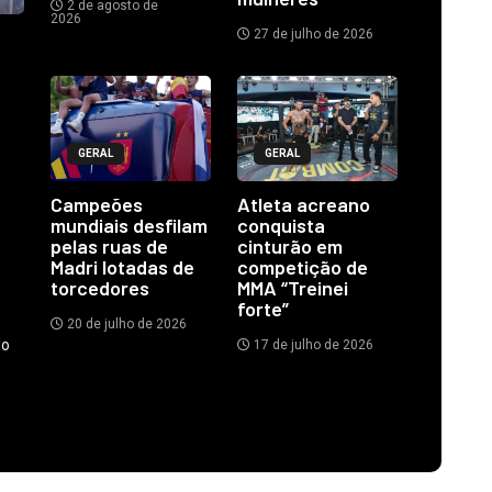
2 de agosto de
2026
27 de julho de 2026
GERAL
GERAL
Campeões
Atleta acreano
mundiais desfilam
conquista
pelas ruas de
cinturão em
Madri lotadas de
competição de
torcedores
MMA “Treinei
forte”
20 de julho de 2026
do
17 de julho de 2026
.