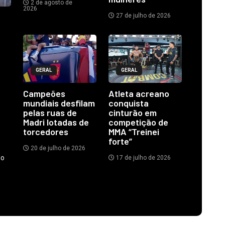
2 de agosto de
2026
27 de julho de 2026
GERAL
GERAL
Campeões
Atleta acreano
mundiais desfilam
conquista
pelas ruas de
cinturão em
Madri lotadas de
competição de
torcedores
MMA “Treinei
forte”
20 de julho de 2026
do
17 de julho de 2026
.