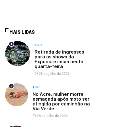
MAIS LIDAS
1
ACRE
Retirada de ingressos
para os shows da
Expoacre inicia nesta
quarta-feira
28 de julho de 2026
2
ACRE
No Acre, mulher morre
esmagada após moto ser
atingida por caminhão na
Via Verde
28 de julho de 2026