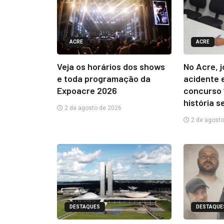
ACRE
ACRE
Veja os horários dos shows
No Acre, 
e toda programação da
acidente 
Expoacre 2026
concurso 
história s
2 de agosto de 2026
2 de agosto
DESTAQUES
DESTAQUE