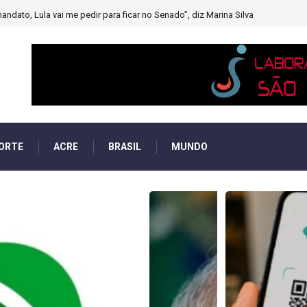
muito forte’ diminuindo chuvas e provocando secas de rios
ORTE
ACRE
BRASIL
MUNDO