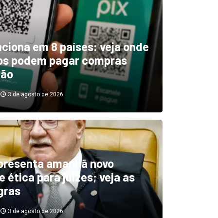
unciona em 8 países: veja onde
ros podem pagar compras
tão
3 de agosto de 2026
boletim indica El Niño ‘muit
’ diminuindo chuvas e
presenta amanhã novo
 ética para juízes; veja as
cando secas de rios
gras
3 de agosto de 2026
3 de agosto de 2026