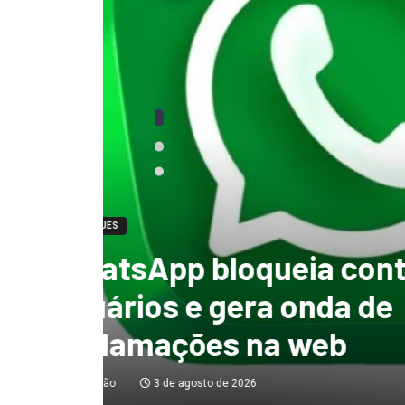
DESTAQUES
“tenho certeza qu
mandato, Lula vai
ficar no Senado”, 
Redação
3 de agosto de 2026