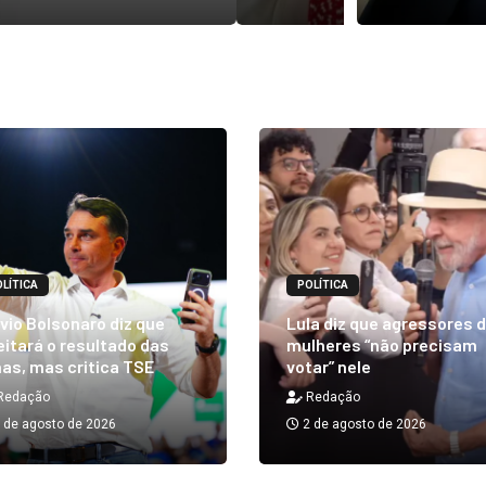
LÍTICA
POLÍTICA
vio Bolsonaro diz que
Lula diz que agressores 
itará o resultado das
mulheres “não precisam
as, mas critica TSE
votar” nele
Redação
Redação
 de agosto de 2026
2 de agosto de 2026