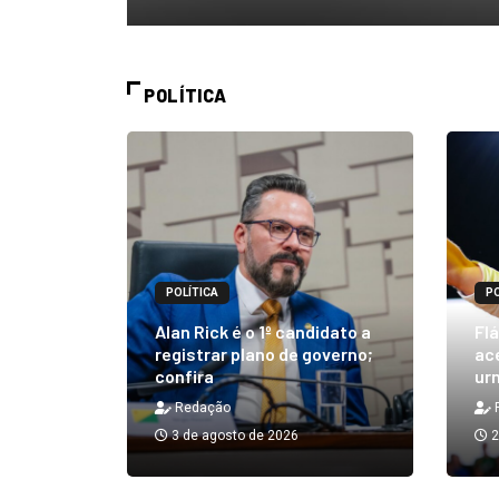
POLÍTICA
POLÍTICA
PO
m quibe
Alan Rick é o 1º candidato a
Flá
ue, na
registrar plano de governo;
ace
confira
urn
Redação
3 de agosto de 2026
2