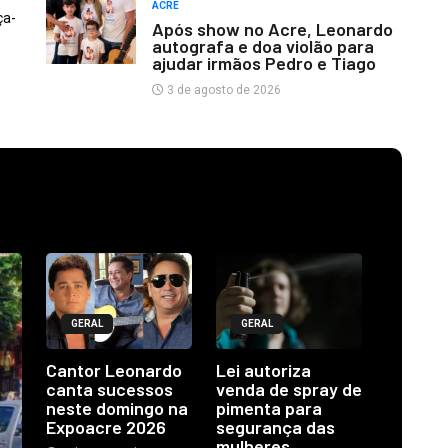
ACRE
ça-
Após show no Acre, Leonardo
autografa e doa violão para
ajudar irmãos Pedro e Tiago
3 de agosto de 2026
GERAL
GERAL
Cantor Leonardo
Lei autoriza
canta sucessos
venda de spray de
neste domingo na
pimenta para
Expoacre 2026
segurança das
mulheres