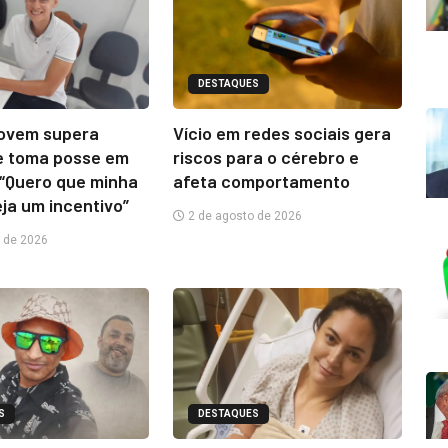
DESTAQUES
jovem supera
Vício em redes sociais gera
e toma posse em
riscos para o cérebro e
“Quero que minha
afeta comportamento
eja um incentivo”
2 de agosto de 2026
 de 2026
S
DESTAQUES