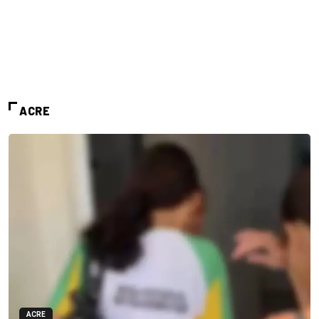
ACRE
ACRE