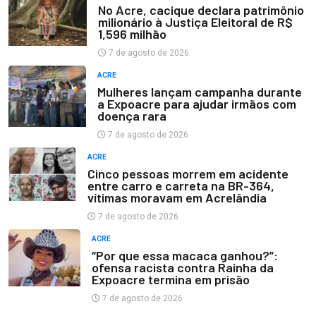
No Acre, cacique declara patrimônio
milionário à Justiça Eleitoral de R$
1,596 milhão
7 de agosto de 2026
ACRE
Mulheres lançam campanha durante
a Expoacre para ajudar irmãos com
doença rara
7 de agosto de 2026
ACRE
Cinco pessoas morrem em acidente
entre carro e carreta na BR-364,
vítimas moravam em Acrelândia
7 de agosto de 2026
ACRE
“Por que essa macaca ganhou?”:
ofensa racista contra Rainha da
Expoacre termina em prisão
7 de agosto de 2026