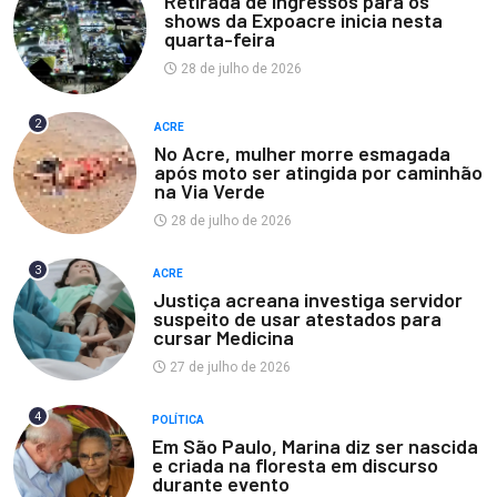
Retirada de ingressos para os
shows da Expoacre inicia nesta
quarta-feira
28 de julho de 2026
2
ACRE
No Acre, mulher morre esmagada
após moto ser atingida por caminhão
na Via Verde
28 de julho de 2026
3
ACRE
Justiça acreana investiga servidor
suspeito de usar atestados para
cursar Medicina
27 de julho de 2026
4
POLÍTICA
Em São Paulo, Marina diz ser nascida
e criada na floresta em discurso
durante evento