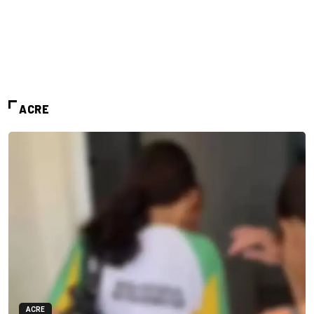
ACRE
ACRE