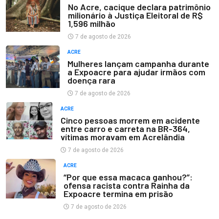
No Acre, cacique declara patrimônio
milionário à Justiça Eleitoral de R$
1,596 milhão
7 de agosto de 2026
ACRE
Mulheres lançam campanha durante
a Expoacre para ajudar irmãos com
doença rara
7 de agosto de 2026
ACRE
Cinco pessoas morrem em acidente
entre carro e carreta na BR-364,
vítimas moravam em Acrelândia
7 de agosto de 2026
ACRE
“Por que essa macaca ganhou?”:
ofensa racista contra Rainha da
Expoacre termina em prisão
7 de agosto de 2026