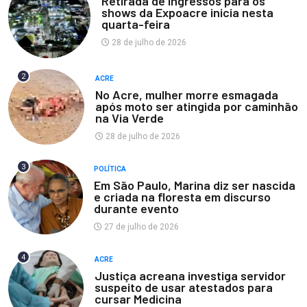
Retirada de ingressos para os
shows da Expoacre inicia nesta
quarta-feira
28 de julho de 2026
2
ACRE
No Acre, mulher morre esmagada
após moto ser atingida por caminhão
na Via Verde
28 de julho de 2026
3
POLÍTICA
Em São Paulo, Marina diz ser nascida
e criada na floresta em discurso
durante evento
27 de julho de 2026
4
ACRE
Justiça acreana investiga servidor
suspeito de usar atestados para
cursar Medicina