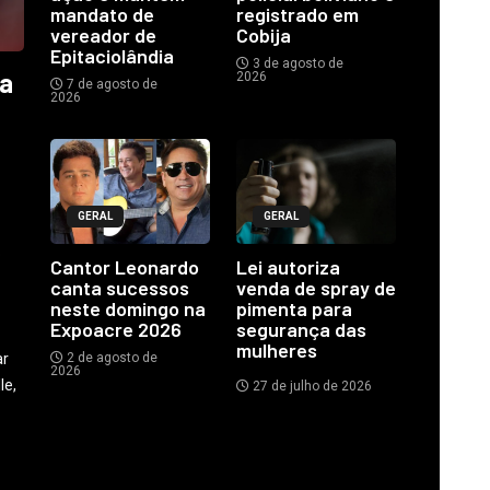
mandato de
registrado em
vereador de
Cobija
Epitaciolândia
3 de agosto de
ia
2026
7 de agosto de
2026
GERAL
GERAL
o
Cantor Leonardo
Lei autoriza
canta sucessos
venda de spray de
neste domingo na
pimenta para
Expoacre 2026
segurança das
mulheres
ar
2 de agosto de
2026
le,
27 de julho de 2026