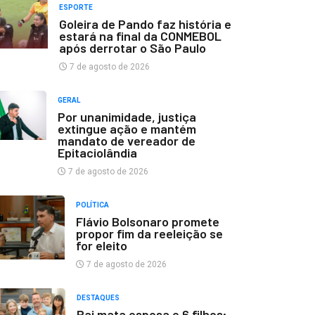
ESPORTE
Goleira de Pando faz história e
estará na final da CONMEBOL
após derrotar o São Paulo
7 de agosto de 2026
GERAL
Por unanimidade, justiça
extingue ação e mantém
mandato de vereador de
Epitaciolândia
7 de agosto de 2026
POLÍTICA
Flávio Bolsonaro promete
propor fim da reeleição se
for eleito
7 de agosto de 2026
DESTAQUES
Pai mata esposa e 6 filhos;