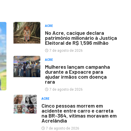
ACRE
No Acre, cacique declara
patrimônio milionário à Justiça
Eleitoral de R$ 1,596 milhão
7 de agosto de 2026
ACRE
Mulheres lançam campanha
durante a Expoacre para
ajudar irmãos com doença
rara
7 de agosto de 2026
ACRE
Cinco pessoas morrem em
acidente entre carro e carreta
na BR-364, vítimas moravam em
Acrelândia
7 de agosto de 2026