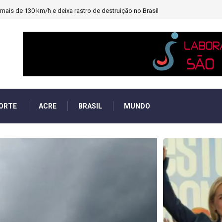
heiro e PF investigará emendas Pix
ORTE
ACRE
BRASIL
MUNDO