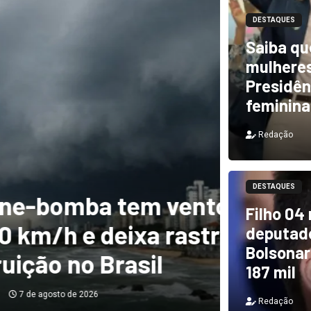
DESTAQUES
Saiba qu
mulheres
Presidên
feminina
Redação
DESTAQUES
m ventos de mais
DESTAQUES
Filho 04
a rastro de
TCU i
deputado
Bolsonar
il
e PF 
187 mil
Redação
Redação