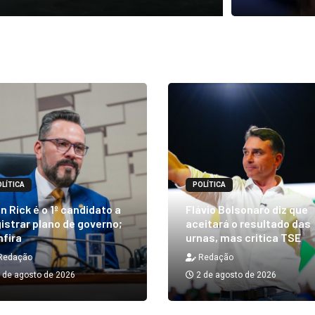
LÍTICA
POLÍTICA
n Rick é o 1º candidato a
Flávio Bolsonaro diz que
istrar plano de governo;
aceitará o resultado das
nfira
urnas, mas critica TSE
Redação
Redação
 de agosto de 2026
2 de agosto de 2026