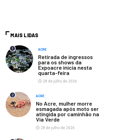
MAIS LIDAS
1
ACRE
Retirada de ingressos
para os shows da
Expoacre inicia nesta
quarta-feira
28 de julho de 2026
2
ACRE
No Acre, mulher morre
esmagada após moto ser
atingida por caminhão na
Via Verde
28 de julho de 2026