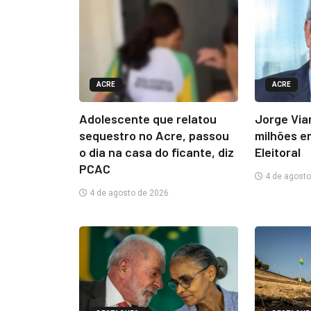
ACRE
ACRE
Adolescente que relatou
Jorge Via
sequestro no Acre, passou
milhões e
o dia na casa do ficante, diz
Eleitoral
PCAC
4 de agosto
4 de agosto de 2026