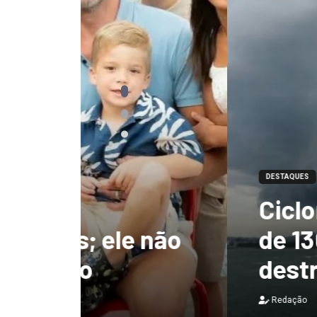
DESTAQUES
Ciclone-bomba te
 não
de 130 km/h e deix
destruição no Bras
Redação
7 de agosto de 2026