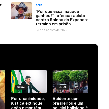
e,
ACRE
“Por que essa macaca
ganhou?”: ofensa racista
contra Rainha da Expoacre
termina em prisão
7 de agosto de 2026
GERAL
GERAL
Por unanimidade,
Acidente com
justiça extingue
brasileiros e um
ação e mantém
policial boliviano é