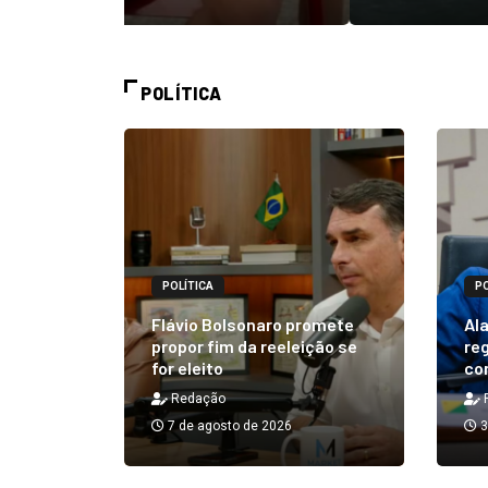
POLÍTICA
POLÍTICA
PO
alizará
 Rick ao
Flávio Bolsonaro promete
Ala
á em 25
propor fim da reeleição se
reg
for eleito
co
Redação
7 de agosto de 2026
3