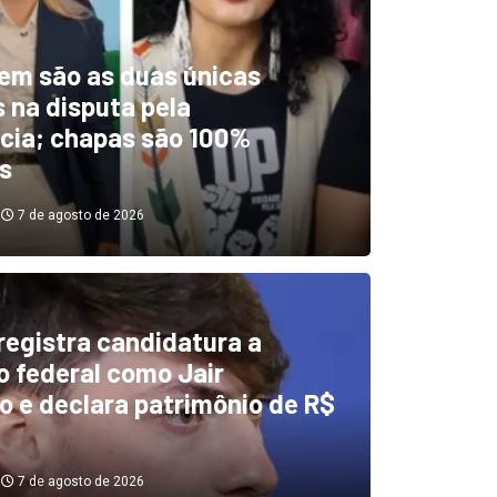
em são as duas únicas
 na disputa pela
cia; chapas são 100%
s
7 de agosto de 2026
 registra candidatura a
dentificou desvios de dinhei
 federal como Jair
o e declara patrimônio de R$
investigará emendas Pix
7 de agosto de 2026
7 de agosto de 2026