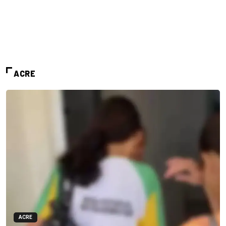
ACRE
ACRE