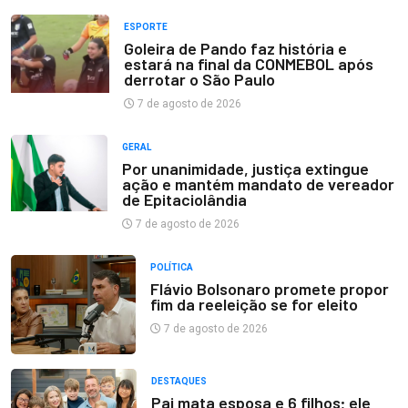
ESPORTE
Goleira de Pando faz história e
estará na final da CONMEBOL após
derrotar o São Paulo
7 de agosto de 2026
GERAL
Por unanimidade, justiça extingue
ação e mantém mandato de vereador
de Epitaciolândia
7 de agosto de 2026
POLÍTICA
Flávio Bolsonaro promete propor
fim da reeleição se for eleito
7 de agosto de 2026
DESTAQUES
Pai mata esposa e 6 filhos; ele