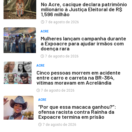
No Acre, cacique declara patrimônio
milionário à Justiça Eleitoral de R$
1,596 milhão
7 de agosto de 2026
ACRE
Mulheres lançam campanha durante
a Expoacre para ajudar irmãos com
doença rara
7 de agosto de 2026
ACRE
Cinco pessoas morrem em acidente
entre carro e carreta na BR-364,
vítimas moravam em Acrelândia
7 de agosto de 2026
ACRE
“Por que essa macaca ganhou?”:
ofensa racista contra Rainha da
Expoacre termina em prisão
7 de agosto de 2026