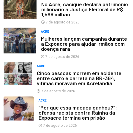
No Acre, cacique declara patrimônio
milionário à Justiça Eleitoral de R$
1,596 milhão
7 de agosto de 2026
ACRE
Mulheres lançam campanha durante
a Expoacre para ajudar irmãos com
doença rara
7 de agosto de 2026
ACRE
Cinco pessoas morrem em acidente
entre carro e carreta na BR-364,
vítimas moravam em Acrelândia
7 de agosto de 2026
ACRE
“Por que essa macaca ganhou?”:
ofensa racista contra Rainha da
Expoacre termina em prisão
7 de agosto de 2026