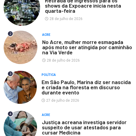
Retirada de ingressos para os
shows da Expoacre inicia nesta
quarta-feira
28 de julho de 2026
2
ACRE
No Acre, mulher morre esmagada
após moto ser atingida por caminhão
na Via Verde
28 de julho de 2026
3
POLÍTICA
Em São Paulo, Marina diz ser nascida
e criada na floresta em discurso
durante evento
27 de julho de 2026
4
ACRE
Justiça acreana investiga servidor
suspeito de usar atestados para
cursar Medicina