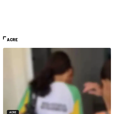
ACRE
ACRE