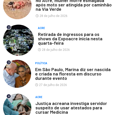
No Acre, mulher morre esmagada
após moto ser atingida por caminhão
na Via Verde
28 de julho de 2026
2
ACRE
Retirada de ingressos para os
shows da Expoacre inicia nesta
quarta-feira
28 de julho de 2026
3
POLÍTICA
Em São Paulo, Marina diz ser nascida
e criada na floresta em discurso
durante evento
27 de julho de 2026
4
ACRE
Justiça acreana investiga servidor
suspeito de usar atestados para
cursar Medicina