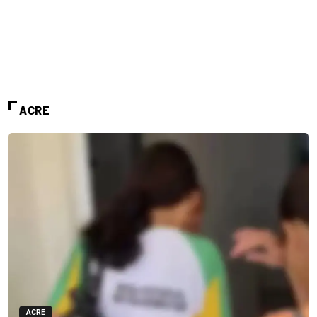
ACRE
ACRE