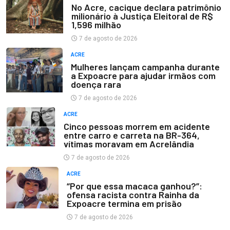
No Acre, cacique declara patrimônio
milionário à Justiça Eleitoral de R$
1,596 milhão
7 de agosto de 2026
ACRE
Mulheres lançam campanha durante
a Expoacre para ajudar irmãos com
doença rara
7 de agosto de 2026
ACRE
Cinco pessoas morrem em acidente
entre carro e carreta na BR-364,
vítimas moravam em Acrelândia
7 de agosto de 2026
ACRE
“Por que essa macaca ganhou?”:
ofensa racista contra Rainha da
Expoacre termina em prisão
7 de agosto de 2026