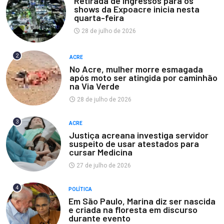
Retirada de ingressos para os
shows da Expoacre inicia nesta
quarta-feira
28 de julho de 2026
2
ACRE
No Acre, mulher morre esmagada
após moto ser atingida por caminhão
na Via Verde
28 de julho de 2026
3
ACRE
Justiça acreana investiga servidor
suspeito de usar atestados para
cursar Medicina
27 de julho de 2026
4
POLÍTICA
Em São Paulo, Marina diz ser nascida
e criada na floresta em discurso
durante evento