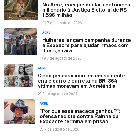
No Acre, cacique declara patrimônio
milionário à Justiça Eleitoral de R$
1,596 milhão
7 de agosto de 2026
ACRE
Mulheres lançam campanha durante
a Expoacre para ajudar irmãos com
doença rara
7 de agosto de 2026
ACRE
Cinco pessoas morrem em acidente
entre carro e carreta na BR-364,
vítimas moravam em Acrelândia
7 de agosto de 2026
ACRE
“Por que essa macaca ganhou?”:
ofensa racista contra Rainha da
Expoacre termina em prisão
7 de agosto de 2026