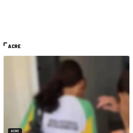
ACRE
ACRE