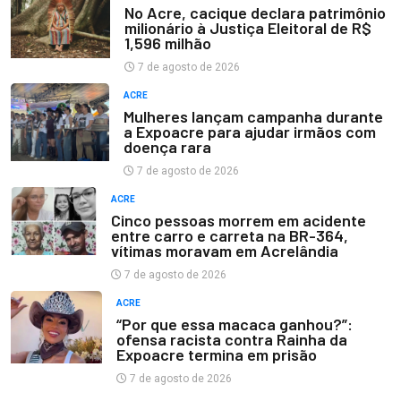
No Acre, cacique declara patrimônio
milionário à Justiça Eleitoral de R$
1,596 milhão
7 de agosto de 2026
ACRE
Mulheres lançam campanha durante
a Expoacre para ajudar irmãos com
doença rara
7 de agosto de 2026
ACRE
Cinco pessoas morrem em acidente
entre carro e carreta na BR-364,
vítimas moravam em Acrelândia
7 de agosto de 2026
ACRE
“Por que essa macaca ganhou?”:
ofensa racista contra Rainha da
Expoacre termina em prisão
7 de agosto de 2026