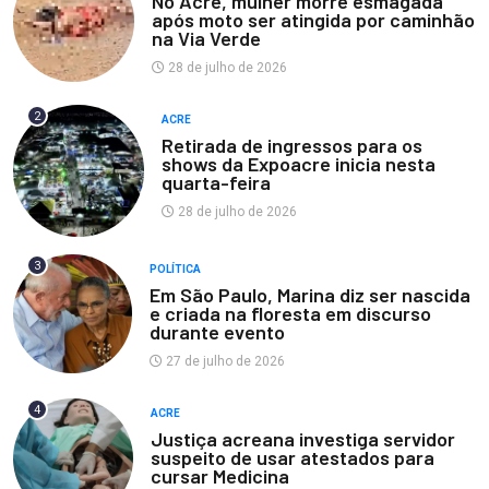
No Acre, mulher morre esmagada
após moto ser atingida por caminhão
na Via Verde
28 de julho de 2026
2
ACRE
Retirada de ingressos para os
shows da Expoacre inicia nesta
quarta-feira
28 de julho de 2026
3
POLÍTICA
Em São Paulo, Marina diz ser nascida
e criada na floresta em discurso
durante evento
27 de julho de 2026
4
ACRE
Justiça acreana investiga servidor
suspeito de usar atestados para
cursar Medicina