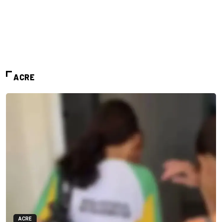
ACRE
ACRE