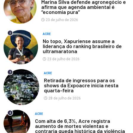
Marina Silva defende agronegócio e
afirma que agenda ambiental é
“economia pura”
23 de julho de 2026
2
ACRE
No topo, Xapuriense assume a
liderança do ranking brasileiro de
ultramaratona
23 de julho de 2026
3
ACRE
Retirada de ingressos para os
shows da Expoacre inicia nesta
quarta-feira
28 de julho de 2026
4
ACRE
Com alta de 6,3%, Acre registra
aumento de mortes violentas e
contraria queda histórica da violência